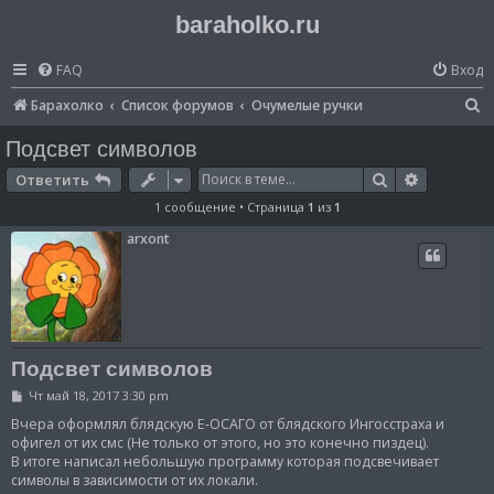
baraholko.ru
FAQ
Вход
П
Барахолко
Список форумов
Очумелые ручки
о
Подсвет символов
и
Поиск
Расширен
Ответить
с
1 сообщение • Страница
1
из
1
к
arxont
Подсвет символов
С
Чт май 18, 2017 3:30 pm
о
о
Вчера оформлял блядскую Е-ОСАГО от блядского Ингосстраха и
б
офигел от их смс (Не только от этого, но это конечно пиздец).
щ
В итоге написал небольшую программу которая подсвечивает
е
символы в зависимости от их локали.
н