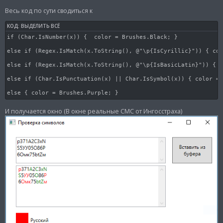
и
е
Весь код по сути сводиться к
КОД:
ВЫДЕЛИТЬ ВСЁ
if (Char.IsNumber(x)) {  color = Brushes.Black; }

else if (Regex.IsMatch(x.ToString(), @"\p{IsCyrillic}")) { col
else if (Regex.IsMatch(x.ToString(), @"\p{IsBasicLatin}")) { c
else if (Char.IsPunctuation(x) || Char.IsSymbol(x)) { color = 
else { color = Brushes.Purple; }
И получается окно (В окне реальные СМС от Ингосстраха)