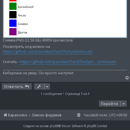
Снимок.PNG (11.56 КБ) 46959 просмотров
Посмотреть код можно на
https://github.com/psionika/CheckTheSymbolLocale
Скачать -
https://github.com/psionika/CheckTheSym ... e/releases
Киберпанк не умер. Он просто наступил.
Ответить
1 сообщение • Страница
1
из
1
Перейти
Барахолко
Список форумов
Часовой пояс:
UTC+09:00
Создано на основе
phpBB
® Forum Software © phpBB Limited