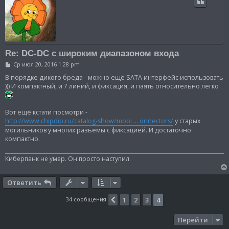
Re: DC-DC с широким диапазоном входа
С
Ср июл 20, 2016 1:28 pm
о
о
В порядке дикого бреда - можно ещё SATA интерфейс использовать
б
))) И компактный, и 7 линий, и фиксация, и паять относительно легко
щ
е
н
и
Вот ещё кстати посмотри -
е
http://www.chipdip.ru/catalog-show/mobi ... onnectors/
у старых
могильников у многих разъёмы с фиксацией. И достаточно
компактно.
Киберпанк не умер. Он просто наступил.
Ответить
34 сообщения
1
2
3
4
Пред.
Перейти