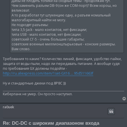
н
Дабы не плодить топики на сходные темы - продолжаю тут.
и
Чем заменить разъем DB-9 (он же СОМ-порт)? Всем хорош, но
е
великоват.
А то разработал тут штукенцию одну, а разъем номальный
малогабаритный найти не могу.
Не подходят разъемы:
типа 3,5-Jack - мало контактов, нет фиксации;
типа USB - мало контактов, нет фиксации;
советский СГ-5 - очень большие габариты;
советские военные миллионштырьковые - конские размеры.
Вам слово.
Требования то какие? Количество линий, фиксация, удобство пайки,
защита от воды-пыли, надо ли передавать питание. А вообще судя
по требования GX должны подойти -
http://ru.aliexpress.com/item/1set-GX16 ... 95d511663f
Ну и стандартные джеки под 8P8C )))
Киберпанк не умер. Он просто наступил.
ra0uek
Re: DC-DC с широким диапазоном входа