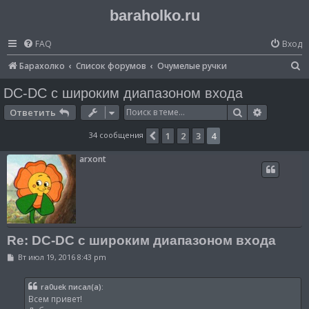
baraholko.ru
FAQ
Вход
П
Барахолко
Список форумов
Очумелые ручки
о
DC-DC с широким диапазоном входа
и
Поиск
Расширен
Ответить
с
34 сообщения
1
2
3
4
Пред.
к
arxont
Re: DC-DC с широким диапазоном входа
С
Вт июл 19, 2016 8:43 pm
о
о
б
ra0uek писал(а):
щ
Всем привет!
е