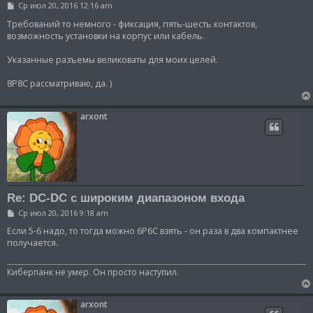
С
Ср июл 20, 2016 12:16 am
о
о
Требований то немного - фиксация, пять-шесть контактов,
б
возможность установки на корпус или кабель.
щ
е
Указанные разъемы великоваты для моих целей.
н
и
е
8P8C рассматриваю, да. )
arxont
Re: DC-DC с широким диапазоном входа
С
Ср июл 20, 2016 9:18 am
о
о
Если 5-6 надо, то тогда можно 6P6C взять - он раза в два компактнее
б
получается.
щ
е
н
Киберпанк не умер. Он просто наступил.
и
е
arxont