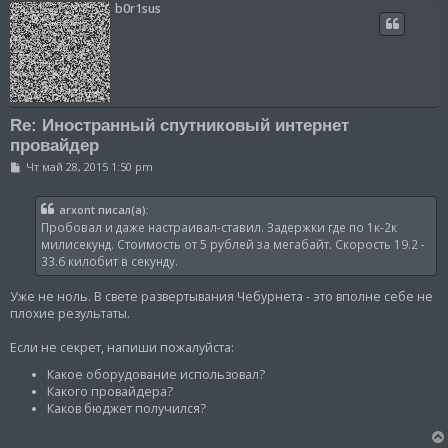
b0r1sus
Re: Иностранный спутниковый интернет
провайдер
С
Чт май 28, 2015 1:50 pm
о
о
б
arxont писал(а):
щ
Пробовал и даже настраивал-ставил. Задержки где по 1к-2к
е
н
милисекунд. Стоимость от 5 рублей за мегабайт. Скорость 19.2 -
и
33.6 килобит в секунду.
е
Уже не ноль. В свете развертывания Чебурнета - это вполне себе не
плохие результаты.
Если не секрет, напиши пожалуйста:
Какое оборудование использовал?
Какого провайдера?
Каков бюджет получился?