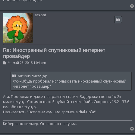
щ
е
н
и
arxont
е
Re: Иностранный спутниковый интернет
провайдер
С
Чт май 28, 2015 1:04 pm
о
о
б
b0r1sus писал(а):
щ
Кто-нибудь пробовал использовать иностранный спутниковый
е
н
интернет провайдер?
и
е
Ага. Пробовал и даже настраивал-ставил. Задержки где по 1к-2к
милисекунд. Стоимость от 5 рублей за мегабайт. Скорость 19.2 - 33.6
килобит в секунду.
Называется - "Вспомни лучшие времена dial-up`а!".
Киберпанк не умер. Он просто наступил.