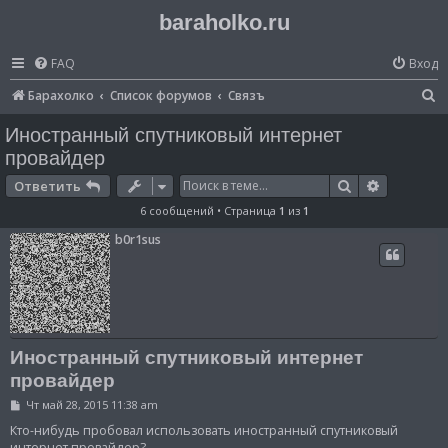
baraholko.ru
FAQ
Вход
П
Барахолко
Список форумов
Связъ
о
Иностранный спутниковый интернет
и
провайдер
с
Поиск
Расширен
Ответить
к
6 сообщений • Страница
1
из
1
b0r1sus
Иностранный спутниковый интернет
провайдер
С
Чт май 28, 2015 11:38 am
о
о
Кто-нибудь пробовал использовать иностранный спутниковый
б
интернет провайдер?