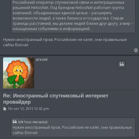
Российский оператор спутниковой связи и интеграционных
решений HeliosNet. Под брендом HeliosNet работает группа
компаний, объединенных единой целью – расширять
возможности людей, а также бизнеса и государства. Стирая
границы расстояний, мы делаем людей ближе друг другу, а мир –
насыщенным событиями и информацией.
Нужен иностранный пров. Российские не катят, они правильные
сайты блочат.
arxont
Re: Иностранный спутниковый интернет
провайдер
С
Пн окт 12, 2015 12:42 pm
о
о
б
b0r1sus писал(а):
щ
Нужен иностранный пров. Российские не катят, они правильные
е
н
сайты блочат.
и