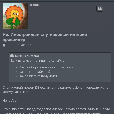
arxont
Re: Иностранный спутниковый интернет
провайдер
С
Вт сен 15, 2015 2:05 pm
о
о
б
b0r1sus писал(а):
щ
Если не секрет, напиши пожалуйста:
е
н
Какое оборудование использовал?
и
е
Какого провайдера?
Каков бюджет получился?
Спутниковый модем iDirect, антенна (диаметр 2,4 м), передатчик по
моему ватта на 2
HeliosNet
Это было лет 5 назад, тогда получилось около полумиллиона, но это
с монтажем (это нам), доставкой, плюс дополнительное железо