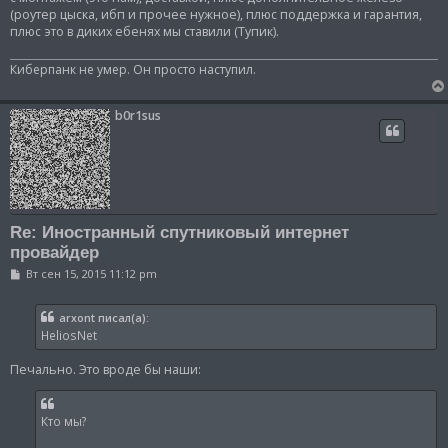
(роутер цыска, ибп и прочее нужное), плюс поддержка и гарантия,
плюс это в диких ебенях мы ставили (Тупик).
Киберпанк не умер. Он просто наступил.
b0r1sus
Re: Иностранный спутниковый интернет
провайдер
С
Вт сен 15, 2015 11:12 pm
о
о
б
arxont писал(а):
щ
HeliosNet
е
н
и
Печально. Это вроде бы наши:
е
Кто мы?