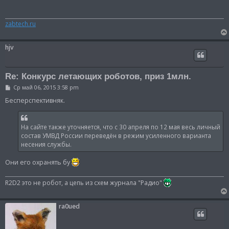
щ
е
н
zabtech.ru
и
е
hjv
Re: Конкурс летающих роботов, приз 1млн.
С
Ср май 06, 2015 3:58 pm
о
о
Бесперспективняк.
б
щ
е
н
На сайте также уточняется, что с 30 апреля по 12 мая весь личный
и
состав УМВД России переведён в режим усиленного варианта
е
несения службы.
Они его охранять бу
R2D2 это не робот, а цепь из схем журнала "Радио"
ra0ued