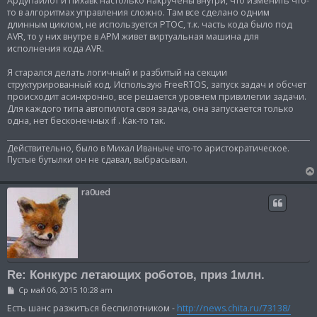
Ардупайлот и пихавк настолько накручены внутри, что изменить что-
то в алгоритмах управления сложно. Там все сделано одним
длинным циклом, не используется РТОС, т.к. часть кода было под
AVR, то у них внутре в АРМ живет виртуальная машина для
исполнения кода AVR.
Я старался делать логичный и разбитый на секции
структурированный код. Использую FreeRTOS, запуск задач и обсчет
происходит асинхронно, все решается уровнем привилегии задачи.
Для каждого типа автопилота своя задача, она запускается только
одна, нет бесконечных if . Как-то так.
Действительно, было в Михал Иваныче что-то аристократическое.
Пустые бутылки он не сдавал, выбрасывал.
ra0ued
Re: Конкурс летающих роботов, приз 1млн.
С
Ср май 06, 2015 10:28 am
о
о
Естъ шанс разжитъся беспилотником -
http://news.chita.ru/73138/
б