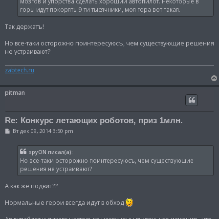
н
мозгов и упорства сделать хороший автопилот. Некоторые в
и
горы идут покорять 9-ти тысячники, моя гора вот такая.
е
Так держатъ!
Но все-таки осторожно поинтересуюсъ, чем существующие решения
не устраивают?
zabtech.ru
pitman
Re: Конкурс летающих роботов, приз 1млн.
С
Вт дек 09, 2014 3:50 pm
о
о
б
spyON писал(а):
щ
Но все-таки осторожно поинтересуюсъ, чем существующие
е
н
решения не устраивают?
и
е
А как же подвиг??
Нормальные герои всегда идут в обход