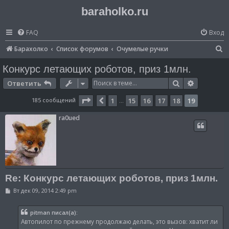
baraholko.ru
FAQ
Вход
П
Барахолко
Список форумов
Очумелые ручки
о
Конкурс летающих роботов, приз 1млн.
и
Поиск
Расширен
Ответить
с
Страница
19
из
19
185 сообщений
1
15
16
17
18
19
Пред.
…
к
ra0ued
Re: Конкурс летающих роботов, приз 1млн.
С
Вт дек 09, 2014 2:49 pm
о
о
б
pitman писал(а):
щ
Автопилот по прежнему продолжаю делать, это вызов: хватит ли
е