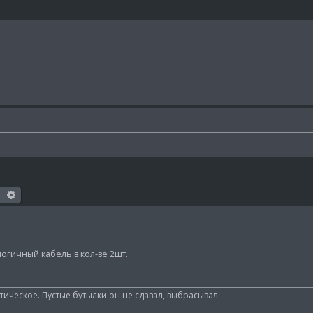
Поиск
Расширенный поиск
огичный кабель в кол-ве 2шт.
ическое. Пустые бутылки он не сдавал, выбрасывал.