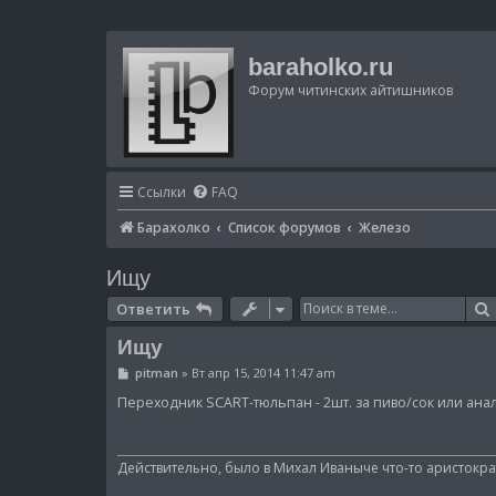
baraholko.ru
Форум читинских айтишников
Ссылки
FAQ
Барахолко
Список форумов
Железо
Ищу
Ответить
Ищу
С
pitman
»
Вт апр 15, 2014 11:47 am
о
о
Переходник SCART-тюльпан - 2шт. за пиво/сок или анал
б
щ
е
н
Действительно, было в Михал Иваныче что-то аристократ
и
е