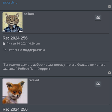
и
zabtech.ru
е
bellouz
Re: 2024 256
С
Пн сен 16, 2024 10:50 pm
о
о
Решительно поддерживаю
б
щ
е
н
"Ты должен сделать добро из зла, потому что его больше не из чего
и
сделать..." Роберт Пенн Уоррен.
е
ra0ued
Re: 2024 256