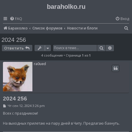
baraholko.ru
FAQ
Вход
П
Барахолко
Список форумов
Новости и блоги
о
2024 256
и
Поиск
Расширен
Ответить
с
4 сообщения • Страница
1
из
1
к
ra0ued
2024 256
С
Чт сен 12, 2024 3:26 pm
о
о
Всех с праздником!
б
щ
На выходных прилетаю на пару дней в Читу. Предлагаю бахнутъ.
е
н