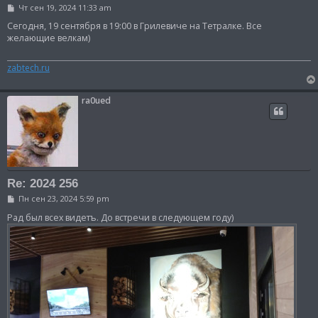
С
Чт сен 19, 2024 11:33 am
о
о
Сегодня, 19 сентября в 19:00 в Грилевиче на Тетралке. Все
б
желающие велкам)
щ
е
н
zabtech.ru
и
е
ra0ued
Re: 2024 256
С
Пн сен 23, 2024 5:59 pm
о
о
Рад был всех видетъ. До встречи в следующем году)
б
щ
е
н
и
е