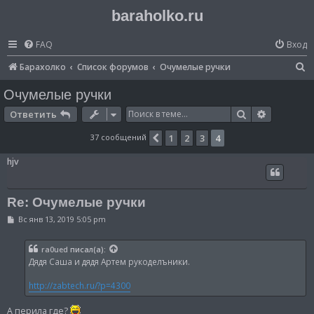
baraholko.ru
FAQ
Вход
П
Барахолко
Список форумов
Очумелые ручки
о
Очумелые ручки
и
Поиск
Расширен
Ответить
с
37 сообщений
1
2
3
4
Пред.
к
hjv
Re: Очумелые ручки
С
Вс янв 13, 2019 5:05 pm
о
о
б
ra0ued
писал(а):
щ
Дядя Саша и дядя Артем рукоделъники.
е
н
и
http://zabtech.ru/?p=4300
е
А перила где?