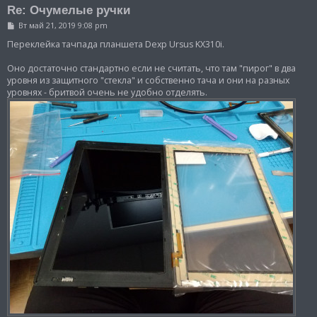
Re: Очумелые ручки
С
Вт май 21, 2019 9:08 pm
о
о
Переклейка тачпада планшета Dexp Ursus KX310i.
б
щ
Оно достаточно стандартно если не считать, что там "пирог" в два
е
уровня из защитного "стекла" и собственно тача и они на разных
н
и
уровнях - бритвой очень не удобно отделять.
е