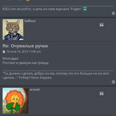
R2D2 это не робот, а цепь из схем журнала "Радио"
bellouz
Re: Очумелые ручки
С
Пн янв 14, 2019 11:08 am
о
о
Молодцы!
б
Респект и уважуха как грицца
щ
е
н
"Ты должен сделать добро из зла, потому что его больше не из чего
и
сделать..." Роберт Пенн Уоррен.
е
arxont