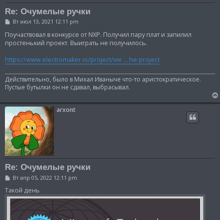
Re: Очумелые ручки
С
Вт июл 13, 2021 12:11 pm
о
о
Поучаствовал в конкурсе от NXP. Получил пару плат и запилил
б
простенький проект. Выиграть не получилось.
щ
е
https://www.electromaker.io/project/vie ... he-project
н
и
е
Действительно, было в Михал Иваныче что-то аристократическое.
Пустые бутылки он не сдавал, выбрасывал.
arxont
Re: Очумелые ручки
С
Вт апр 05, 2022 12:11 pm
о
о
Такой день
б
щ
е
н