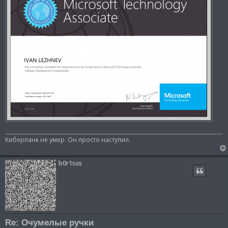
и
е
Киберпанк не умер. Он просто наступил.
b0r1sus
Re: Очумелые ручки