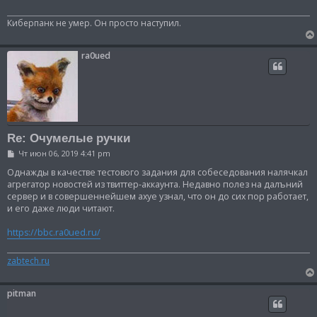
Киберпанк не умер. Он просто наступил.
ra0ued
Re: Очумелые ручки
С
Чт июн 06, 2019 4:41 pm
о
о
Однажды в качестве тестового задания для собеседования налячкал
б
агрегатор новостей из твиттер-аккаунта. Недавно полез на далъний
щ
сервер и в совершеннейшем ахуе узнал, что он до сих пор работает,
е
и его даже люди читают.
н
и
е
https://bbc.ra0ued.ru/
zabtech.ru
pitman