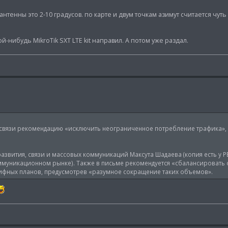
тенны это 2-10 градусов. по карте и двум точкам азимут считается чуть
ой-нибудь MikroTik SXT LTE kit направил. А потом уже раздал.
язи рекомендацию «исключить неограниченное потребление трафика», 
звития, связи и массовых коммуникаций Максута Шадаева (копия есть у РБ
оммуникационном рынке). Также в письме рекомендуется «сбалансировать
ифных планов, предусмотрев «разумное сокращение таких объемов».