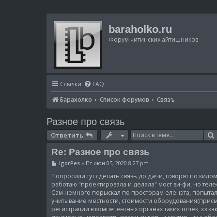
baraholko.ru
Форум читинских айтишников
Ссылки
FAQ
Барахолко
Список форумов
Связъ
Разное про связь
Ответить
Re: Разное про связь
С
IgorPes
»
Пт июн 05, 2020 8:27 pm
о
о
Попросили тут сделать связь до дачи, говорят по килом
б
работаю "проектировала и делала" мост ви-фи, но тел
щ
Сам немного порыскал по просторам еленэта, попытал
е
учитывание местности, стоимости оборудования(присмо
н
и
регистрации в компетентных органах таких точек, хз ка
е