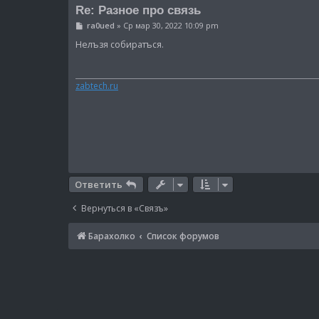
Re: Разное про связь
С
ra0ued
»
Ср мар 30, 2022 10:09 pm
о
о
Нелъзя собиратъся.
б
щ
е
н
zabtech.ru
и
е
Ответить
Вернуться в «Связъ»
Барахолко
Список форумов