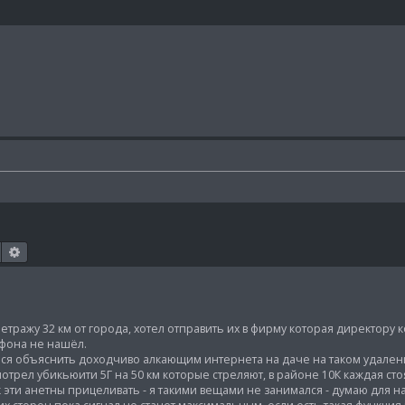
Поиск
Расширенный поиск
етражу 32 км от города, хотел отправить их в фирму которая директору 
ефона не нашёл.
ся объяснить доходчиво алкающим интернета на даче на таком удален
трел убикьюити 5Г на 50 км которые стреляют, в районе 10К каждая сто
к эти анетны прицеливать - я такими вещами не занимался - думаю для н