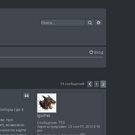
Поиск
Расширенный п
Вход
14 сообщений
1
2
Пред.
конторы где я
IgorPes
ии, про
753
Сообщения:
ят), возможно
Зарегистрирован:
Сб сен 01, 2012 8:10
ачала по карте
am
К