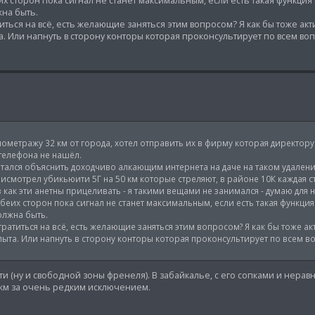
х сторон пока сигнал не станет максимальным, если есть такая функция в
жна быть.
титься на всё, есть желающие заняться этим вопросом? Я как бы тоже ак
. Или напнуть в сторону конторы которая проконсультирует по всем во
илометражу 32 км от города, хотел отправить их в фирму которая директору
телефона не нашёл.
тался объяснить доходчиво алкающим интернета на даче на таком удалени
смотрел убикьюити 5Г на 50 км которые стреляют, в районе 10К каждая с
з как эти анетны прицеливать - я такими вещами не занимался - думаю для 
беих сторон пока сигнал не станет максимальным, если есть такая функция 
олжна быть.
тратиться на всё, есть желающие заняться этим вопросом? Я как бы тоже а
ыта. Или напнуть в сторону конторы которая проконсультирует по всем в
и (ну и свободной зоны френеля). В забайкалье, с его сопками и нера
2 км за очень редким исключением.