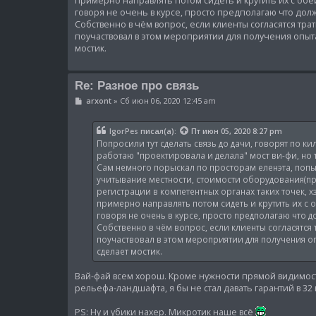
примерно направлять потом сидеть и крутить их с обеи
говоря не очень в курсе, просто предполагаю что дол
Собственно в чём вопрос, если клиенты согласятся тра
поучаствовал в этом мероприятии для получения опыта
мостик.
Re: Разное про связь
С
arxont
»
Сб июн 06, 2020 12:45 am
о
о
б
IgorPes
писал(а):
Пт июн 05, 2020 8:27 pm
щ
Попросили тут сделать связь до дачи, говорят по к
е
н
работаю "проектировала и делала" мост ви-фи, но 
и
Сам немного порыскал по просторам еленэта, попы
е
учитывание местности, стоимости оборудования(при
регистрации в компетентных органах таких точек, х
примерно направлять потом сидеть и крутить их с о
говоря не очень в курсе, просто предполагаю что д
Собственно в чём вопрос, если клиенты согласятся 
поучаствовал в этом мероприятии для получения оп
сделает мостик.
Вай-фай всем хорош. Кроме нужности прямой видимост
рельефа-ландшафта, я бы не стал давать гарантий в 3
PS: Ну и убики нахер. Микротик наше всё