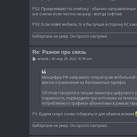
PS2: Прицеливают по компасу - обычно направленные ан
(не считал если честно ни разу - всегда софтом)
PS3: Если ловит мобила, то я бы лучше в сторону БС как
Киберпанк не умер. Он просто наступил.
Re: Разное про связь
С
arxont
»
Вт мар 29, 2022 10:39 am
о
о
б
щ
Минцифры РФ направило операторам мобильной св
е
н
ввести ограничения на безлимитных тарифах
и
е
Об этом говорится в письме министра цифрового ра
подлинность подтвердили три источника на телек
потребляемого трафика» абонентами в рамках тар
PS: Будем скоро снова собираться для обмена всяким
Киберпанк не умер. Он просто наступил.