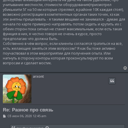
учитывание местности, стоимости оборудования(присмотрел
убикьюити 5Г на 50 км которые стреляют, в районе 10К каждая стоят),
возможно регистрации в компетентных органах таких точек, хз как
эти анетны прицеливать - я такими вещами не занимался - думаю для
начала по карте примерно направлять потом сидеть и крутить их с
обеих сторон пока сигнал не станет максимальным, если есть такая
функция в них, я честно говоря не очень в курсе, просто
предполагаю что должна быть.
Собственно в чём вопрос, если клиенты согласятся тратиться на всё,
есть желающие заняться этим вопросом? Я как бы тоже активно
поучаствовал в этом мероприятии для получения опыта. Или
напнуть в сторону конторы которая проконсультирует по всем
вопросам и сделает мостик.
arxont
Re: Разное про связь
С
Сб июн 06, 2020 12:45 am
о
о
б