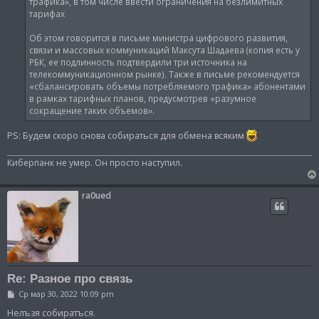
трафика», в том числе ввести ограничения на безлимитных
е
тарифах
Об этом говорится в письме министра цифрового развития,
связи и массовых коммуникаций Максута Шадаева (копия есть у
РБК, ее подлинность подтвердили три источника на
телекоммуникационном рынке). Также в письме рекомендуется
«сбалансировать объемы потребляемого трафика» абонентами
в рамках тарифных планов, предусмотрев «разумное
сокращение таких объемов».
PS: Будем скоро снова собираться для обмена всяким
Киберпанк не умер. Он просто наступил.
ra0ued
Re: Разное про связь
С
Ср мар 30, 2022 10:09 pm
о
о
Нелъзя собиратъся.