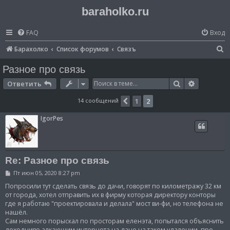
baraholko.ru
FAQ
Вход
П
Барахолко
Список форумов
Связъ
о
Разное про связь
и
Поиск
Расширен
Ответить
с
14 сообщений
1
2
Пред.
к
IgorPes
Re: Разное про связь
С
Пт июн 05, 2020 8:27 pm
о
о
Попросили тут сделать связь до дачи, говорят по километражу 32 км
б
от города, хотел отправить их в фирму которая директору конторы
щ
где я работаю "проектировала и делала" мост ви-фи, но телефона не
е
нашёл.
н
и
Сам немного порыскал по просторам еленэта, попытался объяснить
е
доходчиво алкающим интернета на даче на таком удалении, про