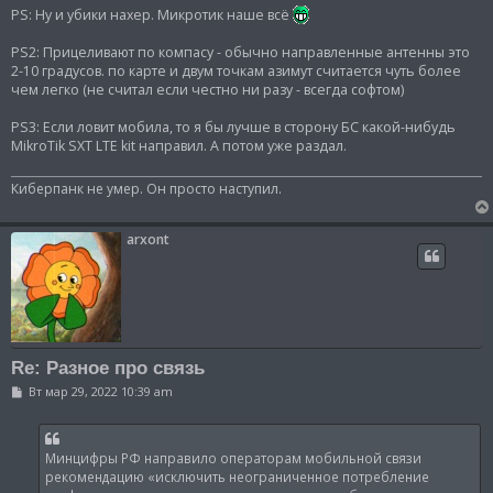
PS: Ну и убики нахер. Микротик наше всё
PS2: Прицеливают по компасу - обычно направленные антенны это
2-10 градусов. по карте и двум точкам азимут считается чуть более
чем легко (не считал если честно ни разу - всегда софтом)
PS3: Если ловит мобила, то я бы лучше в сторону БС какой-нибудь
MikroTik SXT LTE kit направил. А потом уже раздал.
Киберпанк не умер. Он просто наступил.
arxont
Re: Разное про связь
С
Вт мар 29, 2022 10:39 am
о
о
б
щ
Минцифры РФ направило операторам мобильной связи
е
н
рекомендацию «исключить неограниченное потребление
и