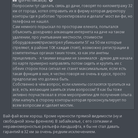
IgorPes
писал(а):
щ
Попросили тут сделать связь до дачи, говорят по километражу 32
е
н
км от города, хотел отправить их в фирму которая директору
и
конторы где я работаю "проектировала и делала" мост ви-фи, но
е
телефона не нашёл.
Сам немного порыскал по просторам еленэта, попытался
объяснить доходчиво алкающим интернета на даче на таком
удалении, про учитывание местности, стоимости
оборудования(присмотрел убикьюити 5Г на 50 км которые
стреляют, в районе 10К каждая стоят), возможно регистрации в
компетентных органах таких точек, хз как эти анетны
прицеливать - я такими вещами не занимался - думаю для начала
по карте примерно направлять потом сидеть и крутить их с
обеих сторон пока сигнал не станет максимальным, если есть
такая функция в них, я честно говоря не очень в курсе, просто
предполагаю что должна быть.
Собственно в чём вопрос, если клиенты согласятся тратиться на
всё, есть желающие заняться этим вопросом? Я как бы тоже
активно поучаствовал в этом мероприятии для получения опыта.
Или напнуть в сторону конторы которая проконсультирует по
всем вопросам и сделает мостик.
Вай-фай всем хорош. Кроме нужности прямой видимости (ну и
свободной зоны френеля). В забайкалье, с его сопками и
неравномерностью рельефа-ландшафта, я бы не стал давать
гарантий в 32 км за очень редким исключением.