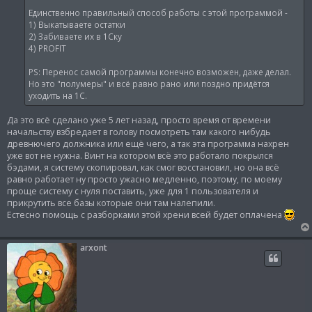
Единственно правильный способ работы с этой программой -
1) Выкатываете остатки
2) Забиваете их в 1Ску
4) PROFIT
PS: Перенос самой программы конечно возможен, даже делал.
Но это "полумеры" и всё равно рано или поздно придётся
уходить на 1С.
Да это всё сделано уже 5 лет назад, просто время от времени
начальству взбредает в голову посмотреть там какого нибудь
древнючего должника или ещё чего, а так эта программа нахрен
уже вот не нужна. Винт на котором всё это работало покрылся
бэдами, я систему скопировал, как смог восстановил, но она всё
равно работает ну просто ужасно медленно, поэтому, по моему
проще систему с нуля поставить, уже для 1 пользователя и
прикрутить все базы которые они там налепили.
Естесно помощь с разборками этой хрени всей будет оплачена
arxont