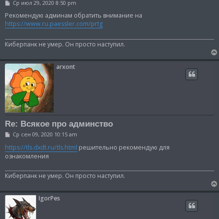
С
Ср июл 29, 2020 8:50 pm
о
о
Рекомендую админам обратить внимание на
б
https://www.ru.paessler.com/prtg
щ
е
н
Киберпанк не умер. Он просто наступил.
и
е
arxont
Re: Всякое про админство
С
Ср сен 09, 2020 10:15 am
о
о
https://tls.dxdt.ru/tls.html
решительно рекомендую для
б
ознакомления
щ
е
н
Киберпанк не умер. Он просто наступил.
и
е
IgorPes