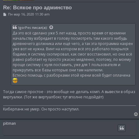
Re: Всякое про админство
С
Пн мар 16, 2020 11:30 am
о
о
б
IgorPes
писал(а):
щ
Да это всё сделано уже 5 лет назад, просто время от времени
е
н
начальству взбредает в голову посмотреть там какого нибудь
и
древнючего должника или ещё чего, а так эта программа нахрен
е
уже вот не нужна. Винт на котором всё это работало покрылся
бэдами, я систему скопировал, как смог восстановил, но она всё
равно работает ну просто ужасно медленно, поэтому, по моему
проще систему с нуля поставить, уже для 1 пользователя и
прикрутить все базы которые они там налепили.
Естесно помощь с разборками этой хрени всей будет оплачена
Тогда самое простое - это вообще не делать комп. А вывести в образ
виртуалки. (Тот же виртуалбокс тут вполне подойдёт)
Киберпанк не умер. Он просто наступил.
pitman