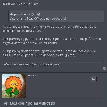
С
Пн мар 16, 2020 12:51 pm
о
о
б
pitman
писал(а):
щ
У кого-нить ТелеНЭТ есть попробовать?
е
н
и
ИМХО проще поднять VPN и посмотреть в нём. Ибо может быть
е
косяк на последней миле.
А к примеру с другого компа (ноут привезти на котором работает в
другом месте и подключиться к сети)
А к примеру попробовать другой роутер (*вспоминает ебаный
длинк который резал GRE в дефолтной конфиге*)
Киберпанк не умер. Он просто наступил.
arxont
Re: Всякое про админство