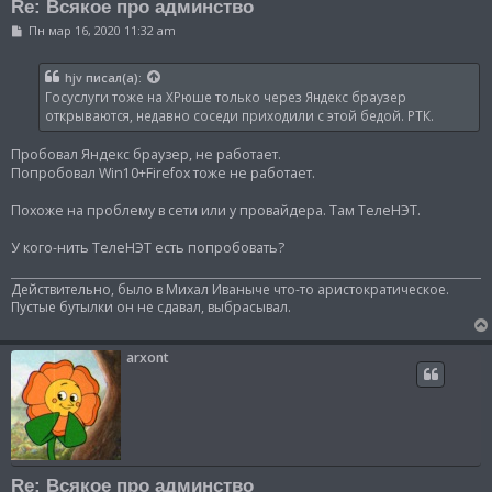
Re: Всякое про админство
С
Пн мар 16, 2020 11:32 am
о
о
б
hjv
писал(а):
щ
Госуслуги тоже на ХРюше только через Яндекс браузер
е
н
открываются, недавно соседи приходили с этой бедой. РТК.
и
е
Пробовал Яндекс браузер, не работает.
Попробовал Win10+Firefox тоже не работает.
Похоже на проблему в сети или у провайдера. Там ТелеНЭТ.
У кого-нить ТелеНЭТ есть попробовать?
Действительно, было в Михал Иваныче что-то аристократическое.
Пустые бутылки он не сдавал, выбрасывал.
arxont
Re: Всякое про админство