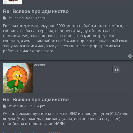
Re: Всякое про админство
С
Пт ноя 27, 2020 8:47 am
о
о
Ещё раз поднимаю тему про 2000, может найдётся кто возьмётся,
б
собрать все базы с сервера, перенести на другой комп для 1
щ
пользователя, заплатят сколько скажет, в разумных пределах
е
конечно, я думаю там работы на 3-4 часа, просто изначальный комп
н
и
загружается почти час, а так для тех кто знает эту программу там
е
работы на час скорее всего
arxont
Re: Всякое про админство
С
Пт мар 18, 2022 3:34 pm
о
о
Очень рекомендую тем кто в плане ДНС использует гугол (США) или
б
яндекс (Нидерланды) (или клоудфаир, или опенвпн и так далее)
щ
перейти на использование НСДИ
е
н
и