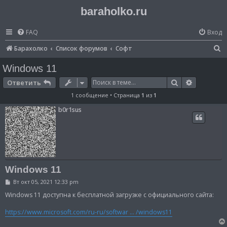
baraholko.ru
FAQ
Вход
П
Барахолко
Список форумов
Софт
о
Windows 11
и
Поиск
Расширен
Ответить
с
1 сообщение • Страница
1
из
1
к
b0r1sus
Windows 11
С
Вт окт 05, 2021 12:33 pm
о
о
Windows 11 доступна к бесплатной загрузке с официального сайта:
б
щ
https://www.microsoft.com/ru-ru/softwar ... /windows11
е
н