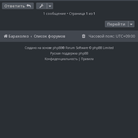
и
е
Ответить
1 сообщение • Страница
1
из
1
Перейти
Барахолко
Список форумов
Часовой пояс:
UTC+09:00
Создано на основе
phpBB
® Forum Software © phpBB Limited
Русская поддержка phpBB
Конфиденциальность
|
Правила