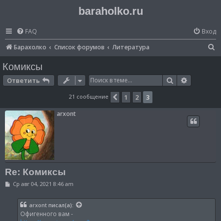
baraholko.ru
FAQ
Вход
П
Барахолко
Список форумов
Литература
о
Комиксы
и
Поиск
Расширен
Ответить
с
21 сообщение
1
2
3
Пред.
к
arxont
Re: Комиксы
С
Ср авг 04, 2021 8:46 am
о
о
б
arxont
писал(а):
щ
Офигенного вам -
е