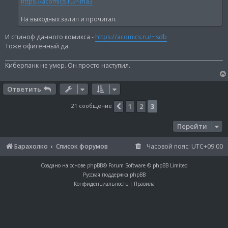
н
https://acomics.ru/~ma3
и
е
На выходных залип и прочитал.
И спиноф данного комикса -
https://acomics.ru/~sdb
Тоже офигенный да.
Киберпанк не умер. Он просто наступил.
Ответить
21 сообщение
1
2
3
Пред.
Перейти
Барахолко
Список форумов
Часовой пояс:
UTC+09:00
Создано на основе
phpBB
® Forum Software © phpBB Limited
Русская поддержка phpBB
Конфиденциальность
|
Правила