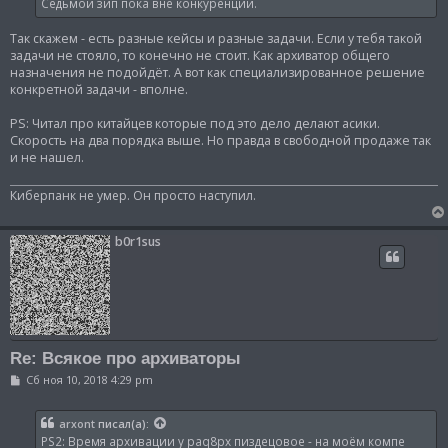
н
Седьмой зип пока вне конкуренции.
и
е
Так скажем - есть разные кейсы и разные задачи. Если у тебя такой
задачи не стояло, то конечно не стоит. Как архиватор общего
назначения не подойдёт. А вот как специализированное решение
конкретной задачи - вполне.
PS: Читал про китайцев которые под это дело делают асики.
Скорость на два порядка выше. Но правда в свободной продаже так
и не нашел.
Киберпанк не умер. Он просто наступил.
b0r1sus
Re: Всякое про архиваторы
С
Сб ноя 10, 2018 4:29 pm
о
о
б
arxont
писал(а):
щ
PS2: Время архивации у paq8px пиздецовое - на моём компе
е