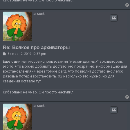
Киберпанк не умер. Он просто наступил.
и
е
arxont
Re: Всякое про архиваторы
С
Вт фев 12, 2019 10:37 pm
о
о
Ещё один из плюсов использования "нестандартных" архиваторов,
б
это то, что можно добавить достаточно прозрачно, информацию для
щ
восстановления - через тот-же par2. Что позволит достаточно легко
е
разовые потери восстановить. ХЗ насколько это нужно, но для
н
и
сведения оставлю тут.
е
Киберпанк не умер. Он просто наступил.
arxont