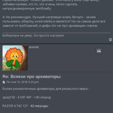
забивки нулями, это то, что очень легко сделать
непреднамеренную зипбомбу
4. Не рекомендую. Лучший напрямую юзать librsync - зачем
пользовать обёртку, коей xdelta и является? Но на самом деле всё
зависит от требований, и дифы это не про архивацию совсем.
Киберпанк не умер. Он просто наступил.
arxont
Re: Всякое про архиваторы
С
Пн ноя 12, 2018 5:25 pm
о
о
Более реалистичные архиваторы для реального мира -
б
щ
zpaq102 - 6 597 497 - 140 секунд
е
н
и
RAZOR 6 742 127 -
42 секунды
е