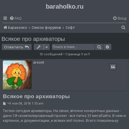
baraholko.ru
FAQ
Вход
П
Барахолко
Список форумов
Софт
о
Всякое про архиваторы
и
Поиск
Расширен
Ответить
с
10 сообщений • Страница
1
из
1
к
arxont
Всякое про архиваторы
С
Чт ноя 08, 2018 1:55 am
о
о
Тестил сегодня архиваторы. На своих, вполне конкретных данных -
б
дано C#-скомпилированный проект - вся папка 33 мегабайта. В нём и
щ
картинок, и документации, и всяких xml полно. Всего помаленьку
е
н