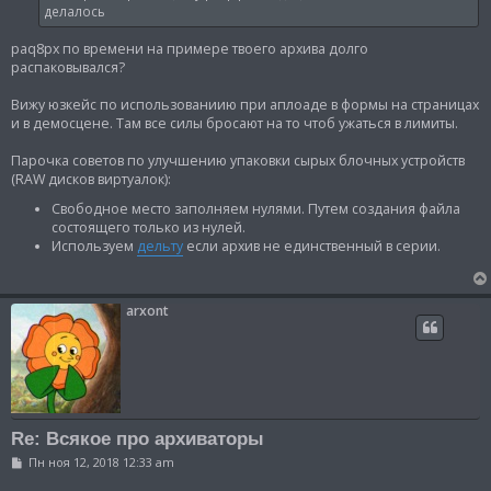
н
делалось
и
е
paq8px по времени на примере твоего архива долго
распаковывался?
Вижу юзкейс по использованиию при аплоаде в формы на страницах
и в демосцене. Там все силы бросают на то чтоб ужаться в лимиты.
Парочка советов по улучшению упаковки сырых блочных устройств
(RAW дисков виртуалок):
Свободное место заполняем нулями. Путем создания файла
состоящего только из нулей.
Используем
дельту
если архив не единственный в серии.
arxont
Re: Всякое про архиваторы
С
Пн ноя 12, 2018 12:33 am
о
о