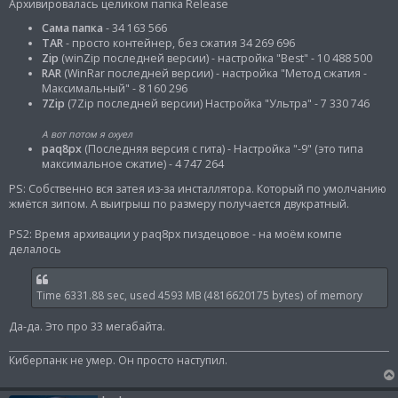
и
Архивировалась целиком папка Release
е
Сама папка
- 34 163 566
TAR
- просто контейнер, без сжатия 34 269 696
Zip
(winZip последней версии) - настройка "Best" - 10 488 500
RAR
(WinRar последней версии) - настройка "Метод сжатия -
Максимальный" - 8 160 296
7Zip
(7Zip последней версии) Настройка "Ультра" - 7 330 746
А вот потом я охуел
paq8px
(Последняя версия с гита) - Настройка "-9" (это типа
максимальное сжатие) - 4 747 264
PS: Собственно вся затея из-за инсталлятора. Который по умолчанию
жмётся зипом. А выигрыш по размеру получается двукратный.
PS2: Время архивации у paq8px пиздецовое - на моём компе
делалось
Time 6331.88 sec, used 4593 MB (4816620175 bytes) of memory
Да-да. Это про 33 мегабайта.
Киберпанк не умер. Он просто наступил.