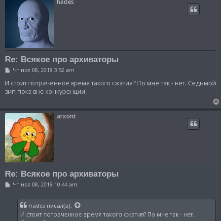
hades
Re: Всякое про архиваторы
С
Чт ноя 08, 2018 3:52 am
о
о
И стоит потраченное время такого сжатия? По мне так - нет. Седьмой
б
зип пока вне конкуренции.
щ
е
н
и
arxont
е
Re: Всякое про архиваторы
С
Чт ноя 08, 2018 10:44 am
о
о
б
hades
писал(а):
щ
И стоит потраченное время такого сжатия? По мне так - нет.
е