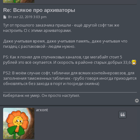
Re: Всякое про архиваторы
С
Вт окт 22, 2019 3:03 pm
о
о
Тут от прошлого заказчика пришли - ещё другой софт так же
б
настроить CI с этими архиваторами.
щ
е
Даже учитывая время, даже учитывая память, даже учитывая что
н
и
пиздец с распаковкой - людям нужно.
е
PS: Как я понял для спутниковых каналов, где мегабайт стоит 5
рублей это всё окупается. И скорость в районе старых добрых 33,6
PS2: В моём случае софт, таблички для всяких контейнеровозов, для
заполнения таможенных табличек - грубо говоря иногда приходится
обновляться без захода в порт и посреди окияна)
Киберпанк не умер. Он просто наступил.
arxont