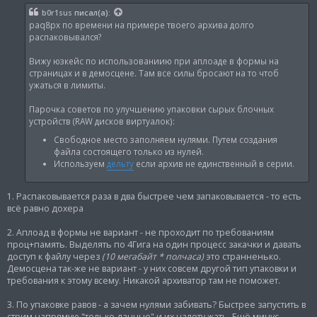
б
b0r1sus
писал(а):
щ
paq8px по времени на примере твоего архива долго
е
н
распаковывался?
и
е
Вижу юзкейс по использованиию при аплоаде в формы на
страницах и в демосцене. Там все силы бросают на то чтоб
ужаться в лимиты.
Парочка советов по улучшению упаковки сырых блочных
устройств (RAW дисков виртуалок):
Свободное место заполняем нулями. Путем создания
файла состоящего только из нулей.
Используем
дельту
если архив не единственный в серии.
1. Распаковывается раза в два быстрее чем запаковывается - то есть
всё равно дохера
2. Аплоад в формы не вариант - не проходит по требованиям
проц+память. Выделять по 4Гига на один процесс закачки и давать
доступ к файлу через
(10 мегабайт * полчаса)
это странненько.
Демосцена так-же не вариант - у них совсем другой тип упаковки и
требования к этому всему. Никакой архиватор там не поможет.
3. По упаковке равов - а зачем нулями забивать? Быстрее запустить в
стрим напрямую "только данные" и их налету жать. Ещё минус