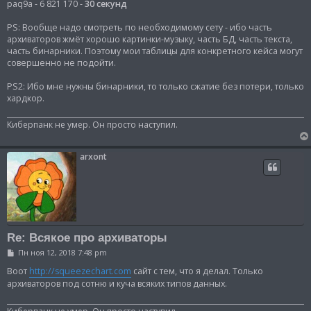
paq9a - 6 821 170 -
30 секунд
PS: Вообще надо смотреть по необходимому сету - ибо часть
архиваторов жмёт хорошо картинки-музыку, часть БД, часть текста,
часть бинарники. Поэтому мои таблицы для конкретного кейса могут
совершенно не подойти.
PS2: Ибо мне нужны бинарники, то только сжатие без потери, только
хардкор.
Киберпанк не умер. Он просто наступил.
arxont
Re: Всякое про архиваторы
С
Пн ноя 12, 2018 7:48 pm
о
о
Воот
http://squeezechart.com
сайт с тем, что я делал. Только
б
архиваторов под сотню и куча всяких типов данных.
щ
е
н