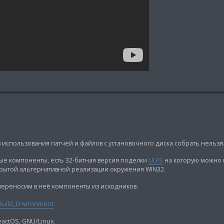
использования патчей и файлов с установочного диска собрать нельзя
ые компоненты, есть 32-битная версия поделки
ULFS
на которую можно 
ткрытой альтернативной реализации окружения WIN32.
переносим в неё компоненты из исходников.
/Build_Environment
actOS, GNU/Linux.