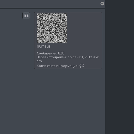
т
В
н
е
а
я
р
и
н
н
у
ф
о
т
р
ь
м
с
а
ц
я
b0r1sus
и
к
я
828
Сообщения:
н
п
Зарегистрирован:
Сб сен 01, 2012 9:20
о
а
am
л
К
ч
Контактная информация:
ь
о
а
з
н
л
о
т
в
у
а
а
к
т
т
е
н
л
а
я
я
b
и
0
н
r
ф
1
о
s
р
u
м
s
а
ц