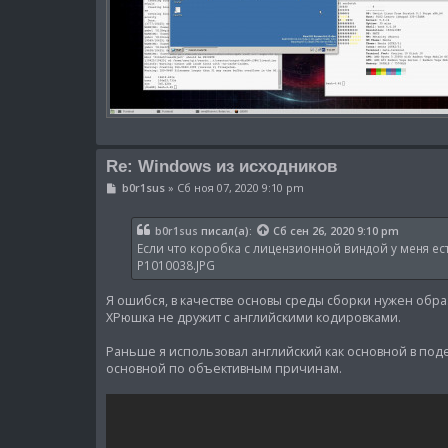
Re: Windows из исходников
С
b0r1sus
»
Сб ноя 07, 2020 9:10 pm
о
о
б
b0r1sus
писал(а):
Сб сен 26, 2020 9:10 pm
щ
Если что коробка с лицензионной виндой у меня ест
е
н
P1010038.JPG
и
е
Я ошибся, в качестве основы среды сборки нужен обра
ХРюшка не дружит с английскими кодировками.
Раньше я использовал английский как основной в поде
основной по объективным причинам.