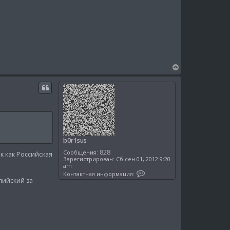
В
е
р
н
у
т
ь
с
я
b0r1sus
к
828
Сообщения:
н
к как Российская
Зарегистрирован:
Сб сен 01, 2012 9:20
а
am
К
ч
Контактная информация:
о
а
лийский за
н
л
т
у
а
к
т
н
а