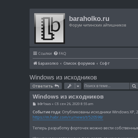
baraholko.ru
Форум читинских айтишников
Ссылки
FAQ
Барахолко
Список форумов
Софт
Windows из исходников
Ответить
Windows из исходников
С
b0r1sus
»
Сб сен 26, 2020 8:55 am
о
о
Событие года:
Опубликованы исходники Windows XP, 20
б
https://m.habr.com/ru/news/t/520598/
щ
е
н
Теперь разработку форточек можно вести собственным
и
е