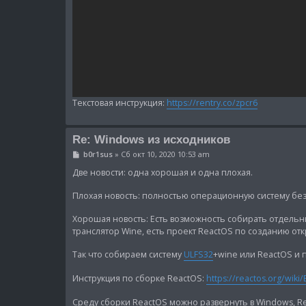
Текстовая инструкция:
https://rentry.co/zpcr6
Re: Windows из исходников
С
b0r1sus
»
Сб окт 10, 2020 10:53 am
о
о
Две новости: одна хорошая и одна плохая.
б
щ
Плохая новость: полностью операционную систему без 
е
н
и
Хорошая новость: Есть возможность собирать отдельн
е
транслятор Wine, есть проект ReactOS по созданию о
Так что собираем систему
ULFS32
+wine или ReactOS и 
Инструкция по сборке ReactOS:
https://reactos.org/wiki
Среду сборки ReactOS можно развернуть в Windows, Re