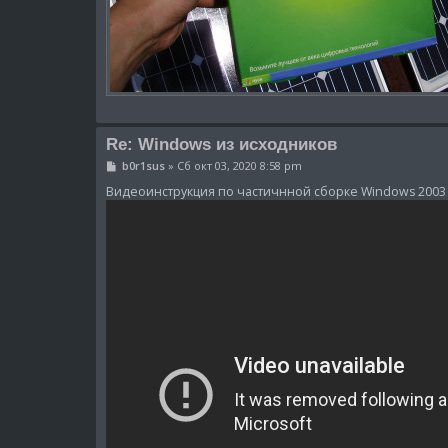
Re: Windows из исходников
С
b0r1sus
»
Сб окт 03, 2020 8:58 pm
о
о
Видеоинструкция по частичнной сборке Windows 2003 
б
щ
е
н
и
е