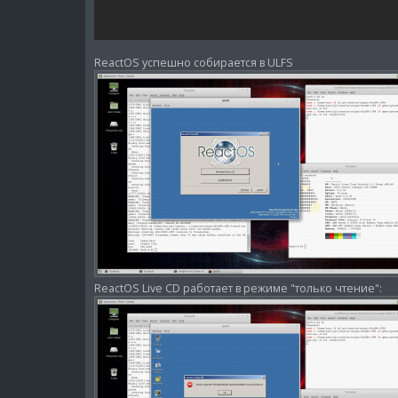
ReactOS успешно собирается в ULFS
ReactOS Live CD работает в режиме "только чтение":