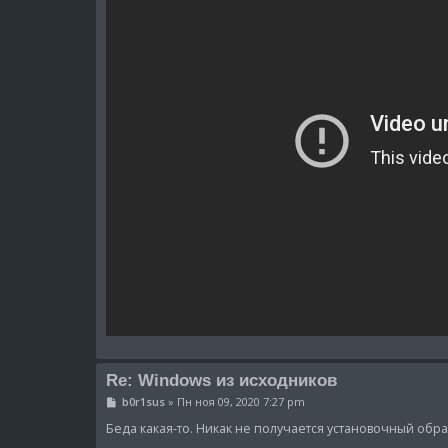
Re: Windows из исходников
С
b0r1sus
»
Пн ноя 09, 2020 7:27 pm
о
о
Беда какая-то. Никак не получается установочный обр
б