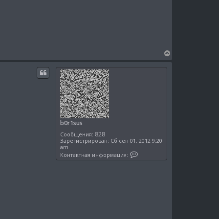
b
а
0
я
r
и
1
н
s
ф
u
о
s
р
м
а
В
ц
е
и
р
я
н
п
о
у
л
т
ь
ь
з
о
с
в
я
а
b0r1sus
к
т
828
Сообщения:
е
н
Зарегистрирован:
Сб сен 01, 2012 9:20
л
а
am
я
К
ч
b
Контактная информация:
о
0
а
н
r
л
т
1
у
а
s
к
u
т
s
н
а
я
и