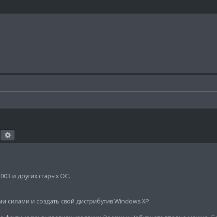
Поиск
Расширенный поиск
03 и других старых ОС.
и силами и создать свой дистрибутив Windows XP.