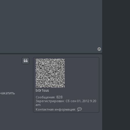
н
ф
о
р
м
а
ц
и
я
п
о
л
ь
В
з
е
о
в
р
а
н
т
у
е
т
л
я
ь
b
.
с
0
я
r
b0r1sus
1
накатить
к
s
828
Сообщения:
н
u
Зарегистрирован:
Сб сен 01, 2012 9:20
а
s
am
К
ч
Контактная информация:
о
а
н
л
т
у
а
к