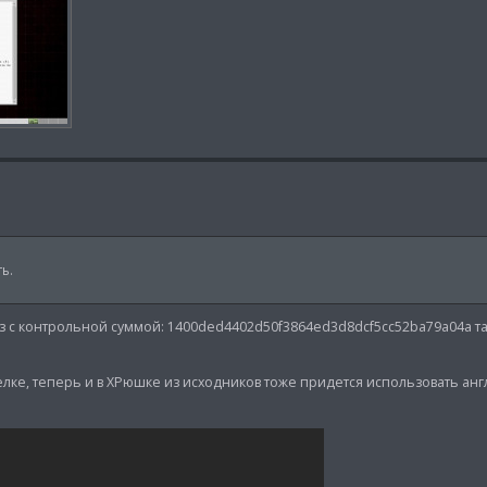
ь.
з с контрольной суммой: 1400ded4402d50f3864ed3d8dcf5cc52ba79a04a та
лке, теперь и в ХРюшке из исходников тоже придется использовать анг