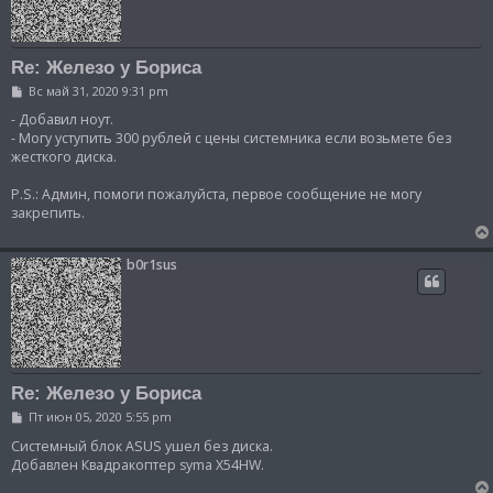
Re: Железо у Бориса
С
Вс май 31, 2020 9:31 pm
о
о
- Добавил ноут.
б
- Могу уступить 300 рублей с цены системника если возьмете без
щ
жесткого диска.
е
н
и
P.S.: Админ, помоги пожалуйста, первое сообщение не могу
е
закрепить.
b0r1sus
Re: Железо у Бориса
С
Пт июн 05, 2020 5:55 pm
о
о
Системный блок ASUS ушел без диска.
б
Добавлен Квадракоптер syma X54HW.
щ
е