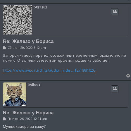
н
и
b0r1sus
е
Re: Железо у Бориса
С
Сб июн 20, 2020 8:12 pm
о
о
Запорол камеру переполюсовкой или переменным током точно не
б
помню. Отвалился сетевой интерфейс, подсветка работает.
щ
е
https://www.avito.ru/chita/audio_i_vide ... 1274981026
н
и
е
bellouz
Re: Железо у Бориса
С
Пт июн 26, 2020 12:21 am
о
о
Муляж камеры за тыщу?
б