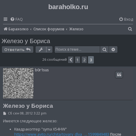
baraholko.ru
FAQ
Вход
П
Барахолко
Список форумов
Железо
о
Железо у Бориса
и
Поиск
Расширен
Ответить
с
26 сообщений
1
2
3
Пред.
к
b0r1sus
Железо у Бориса
С
Сб сен 08, 2012 3:22 pm
о
о
Имеется следующее железо:
б
щ
Квадракоптер "syma X54HW"
е
https://www.avito.ru/chita/tovary_dlya_ ... 1599849483
После