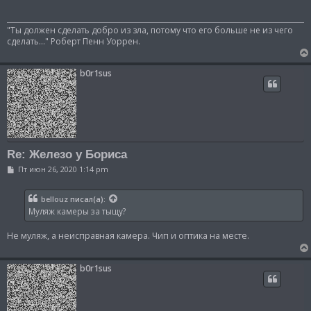
щ
е
н
"Ты должен сделать добро из зла, потому что его больше не из чего
и
сделать..." Роберт Пенн Уоррен.
е
b0r1sus
Re: Железо у Бориса
С
Пт июн 26, 2020 1:14 pm
о
о
б
bellouz
писал(а):
щ
Муляж камеры за тыщу?
е
н
и
Не муляж, а неисправная камера. Чип и оптика на месте.
е
b0r1sus