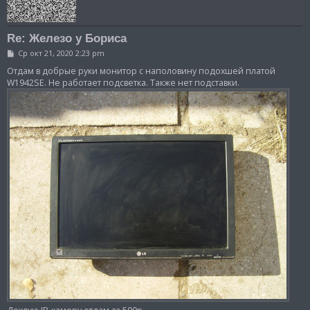
Re: Железо у Бориса
С
Ср окт 21, 2020 2:23 pm
о
о
Отдам в добрые руки монитор с наполовину подохшей платой
б
W1942SE. Не работает подсветка. Также нет подставки.
щ
е
н
и
е