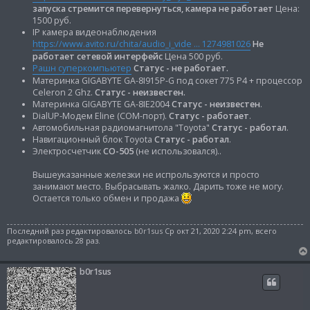
н
запуска стремится перевернуться, камера не работает
Цена:
и
е
1500 руб.
IP камера видеонаблюдения
https://www.avito.ru/chita/audio_i_vide ... 1274981026
Не
работает сетевой интерфейс
Цена 500 руб.
Рашн суперкомпьютер
Статус - не работает.
Материнка GIGABYTE GA-8I915P-G под сокет 775 P4 + процессор
Celeron 2 Ghz.
Статус - неизвестен.
Материнка GIGABYTE GA-8IE2004
Статус - неизвестен
.
DialUP-Модем Eline (COM-порт).
Статус - работает
.
Автомобильная радиомагнитола "Toyota"
Статус - работал
.
Навигационный блок Toyota
Статус - работал
.
Электросчетчик
CO-505
(не использовался)..
Вышеуказанные железки не испрользуются и просто
занимают место. Выбрасывать жалко. Дарить тоже не могу.
Остается только обмен и продажа
Последний раз редактировалось
b0r1sus
Ср окт 21, 2020 2:24 pm, всего
редактировалось 28 раз.
b0r1sus