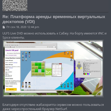
Re: Платформа аренды временных виртуальных
десктопов (VDI)
С
Пт сен 18, 2020 12:44 pm
о
о
ULFS Live DVD можно использовать к Сабжу. На борту имеются VNC и
б
Spice клиенты.
щ
е
н
и
е
Благодяря отсутствию жабаскрипта сервисом можно пользоваться
даже через простенький браузер NetSurf.