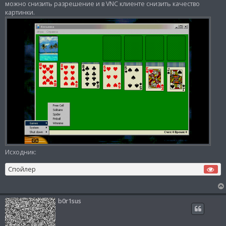
и
можно снизить разрешение и в VNC клиенте снизить качество
е
картинки.
Исходник:
Спойлер
b0r1sus