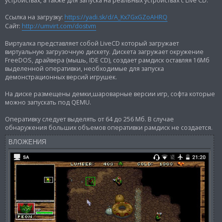
устройствах, а также для запуска на реальных устройствах с Live CD.
и
е
Ссылка на загрузку:
https://yadi.sk/d/A_Kx7GxGZoAHRQ
Сайт:
http://umvirt.com/dostvm
Виртуалка представляет собой LiveCD который загружает
виртуальную загрузочную дискету. Дискета загружает окружение
FreeDOS, драйвера (мышь, IDE CD), создает рамдиск оставляя 16Мб
выделенной оперативки, необходимые для запуска
демонстрационных версий игрушек.
На диске размещены демки,шароварные версии игр, софта которые
можно запускать под QEMU.
Оперативку следует выделять от 64 до 256 Мб. В случае
обнаружения больших объемов оперативки рамдиск не создается.
ВЛОЖЕНИЯ