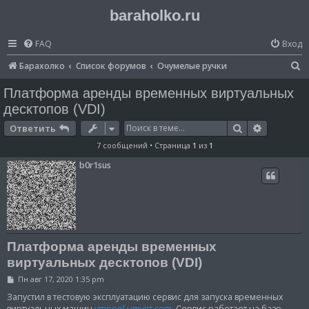
baraholko.ru
FAQ
Вход
П
Барахолко
Список форумов
Очумелые ручки
о
Платформа аренды временных виртуальных
и
десктопов (VDI)
с
Поиск
Расширен
Ответить
к
7 сообщений • Страница
1
из
1
b0r1sus
Платформа аренды временных
виртуальных десктопов (VDI)
С
Пн авг 17, 2020 1:35 pm
о
о
Запустил в тестовую эксплуатацию сервис для запуска временных
б
виртуальных машин
vmpool.umvirt.com
. Сервис работает на базе