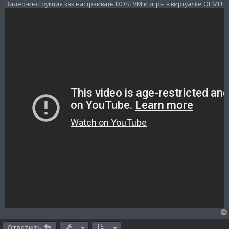
о
Видео-инструкция как настраивать DOSTVM и игры в виртуалке QEMU
б
щ
е
н
и
е
Ответить