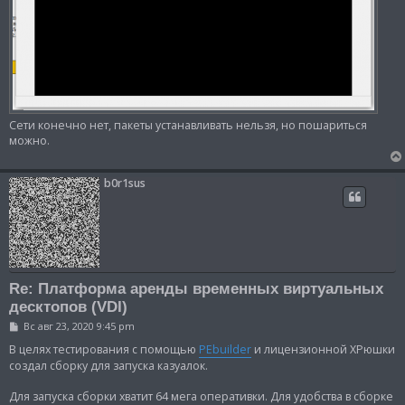
Сети конечно нет, пакеты устанавливать нельзя, но пошариться
можно.
b0r1sus
Re: Платформа аренды временных виртуальных
десктопов (VDI)
С
Вс авг 23, 2020 9:45 pm
о
о
В целях тестирования с помощью
PEbuilder
и лицензионной ХРюшки
б
создал сборку для запуска казуалок.
щ
е
н
Для запуска сборки хватит 64 мега оперативки. Для удобства в сборке