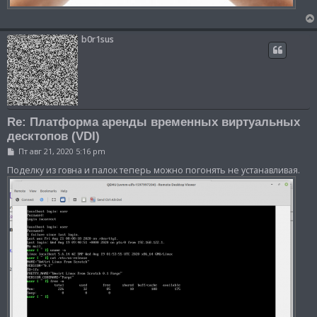
b0r1sus
Re: Платформа аренды временных виртуальных
десктопов (VDI)
С
Пт авг 21, 2020 5:16 pm
о
о
Поделку из говна и палок теперь можно погонять не устанавливая.
б
щ
е
н
и
е