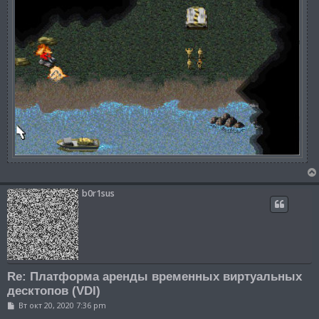
b0r1sus
Re: Платформа аренды временных виртуальных
десктопов (VDI)
С
Вт окт 20, 2020 7:36 pm
о