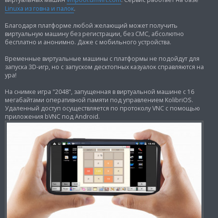
щ
Linuxa из говна и палок
.
е
н
и
Благодаря платформе любой желающий может получить
е
виртуальную машину без регистрации, без СМС, абсолютно
бесплатно и анонимно. Даже с мобильного устройства.
Временные виртуальные машины с платформы не подойдут для
запуска 3D-игр, но с запуском десктопных казуалок справляются на
ура!
На снимке игра "2048", запущенная в виртуальной машине с 16
мегабайтами оперативной памяти под управлением KolibriOS.
Удаленный доступ осуществляется по протоколу VNC с помощью
приложения bVNC под Android.