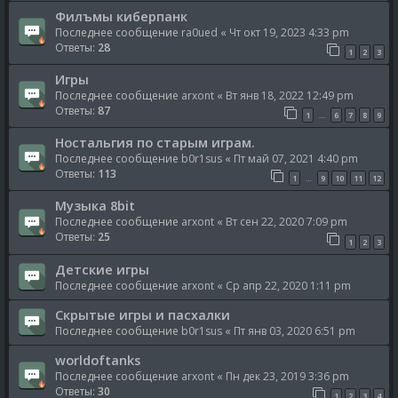
Филъмы киберпанк
Последнее сообщение
ra0ued
«
Чт окт 19, 2023 4:33 pm
Ответы:
28
1
2
3
Игры
Последнее сообщение
arxont
«
Вт янв 18, 2022 12:49 pm
Ответы:
87
1
6
7
8
9
…
Ностальгия по старым играм.
Последнее сообщение
b0r1sus
«
Пт май 07, 2021 4:40 pm
Ответы:
113
1
9
10
11
12
…
Музыка 8bit
Последнее сообщение
arxont
«
Вт сен 22, 2020 7:09 pm
Ответы:
25
1
2
3
Детские игры
Последнее сообщение
arxont
«
Ср апр 22, 2020 1:11 pm
Скрытые игры и пасхалки
Последнее сообщение
b0r1sus
«
Пт янв 03, 2020 6:51 pm
worldoftanks
Последнее сообщение
arxont
«
Пн дек 23, 2019 3:36 pm
Ответы:
30
1
2
3
4