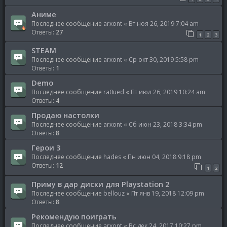
Аниме
Последнее сообщение
arxont
«
Вт ноя 26, 2019 7:04 am
Ответы:
27
1
2
3
STEAM
Последнее сообщение
arxont
«
Ср окт 30, 2019 5:58 pm
Ответы:
1
Demo
Последнее сообщение
ra0ued
«
Пт июл 26, 2019 10:24 am
Ответы:
4
Продаю настолки
Последнее сообщение
arxont
«
Сб июн 23, 2018 3:34 pm
Ответы:
8
Герои 3
Последнее сообщение
hades
«
Пн июн 04, 2018 9:18 pm
Ответы:
12
1
2
Приму в дар диски для Playstation 2
Последнее сообщение
bellouz
«
Пт янв 19, 2018 12:09 pm
Ответы:
8
Рекомендую поиграть
Последнее сообщение
arxont
«
Вс дек 24, 2017 10:27 pm