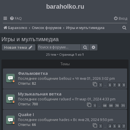
baraholko.ru
FAQ
Вход
П
Барахолко
Список форумов
Игры и мулътимедиа
о
Игры и мулътимедиа
и
Поиск
Расширенный по
Новая тема
с
25 тем • Страница
1
из
1
к
Темы
Фильмоветка
Последнее сообщение
bellouz
«
Чт янв 01, 2026 3:02 pm
Ответы:
82
1
6
7
8
9
…
Музыкальная ветка
Последнее сообщение
ra0ued
«
Пт мар 01, 2024 4:33 pm
Ответы:
700
1
68
69
70
71
…
Quake I
Последнее сообщение
hades
«
Вс янв 28, 2024 9:50 pm
Ответы:
66
1
4
5
6
7
…