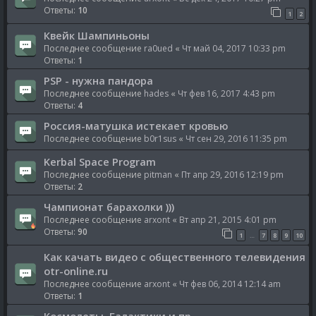
Ответы:
10
1
2
Квейк Шампиньоны
Последнее сообщение
ra0ued
«
Чт май 04, 2017 10:33 pm
Ответы:
1
PSP - нужна пандора
Последнее сообщение
hades
«
Чт фев 16, 2017 4:43 pm
Ответы:
4
Россия-матушка истекает кровью
Последнее сообщение
b0r1sus
«
Чт сен 29, 2016 11:35 pm
Kerbal Space Program
Последнее сообщение
pitman
«
Пт апр 29, 2016 12:19 pm
Ответы:
2
Чампионат барахолки )))
Последнее сообщение
arxont
«
Вт апр 21, 2015 4:01 pm
Ответы:
90
1
7
8
9
10
…
Как качать видео с общественного телевидения
otr-online.ru
Последнее сообщение
arxont
«
Чт фев 06, 2014 12:14 am
Ответы:
1