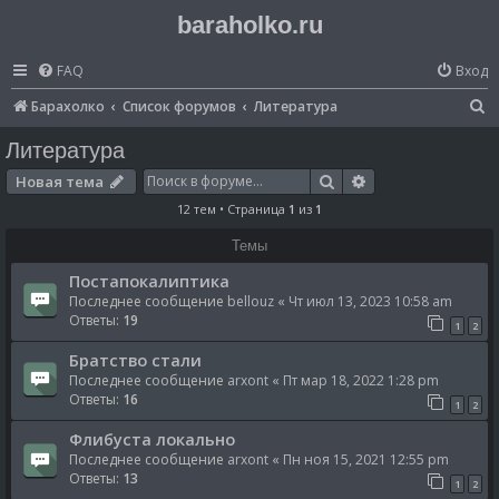
baraholko.ru
FAQ
Вход
П
Барахолко
Список форумов
Литература
о
Литература
и
Поиск
Расширенный по
Новая тема
с
12 тем • Страница
1
из
1
к
Темы
Постапокалиптика
Последнее сообщение
bellouz
«
Чт июл 13, 2023 10:58 am
Ответы:
19
1
2
Братство стали
Последнее сообщение
arxont
«
Пт мар 18, 2022 1:28 pm
Ответы:
16
1
2
Флибуста локально
Последнее сообщение
arxont
«
Пн ноя 15, 2021 12:55 pm
Ответы:
13
1
2