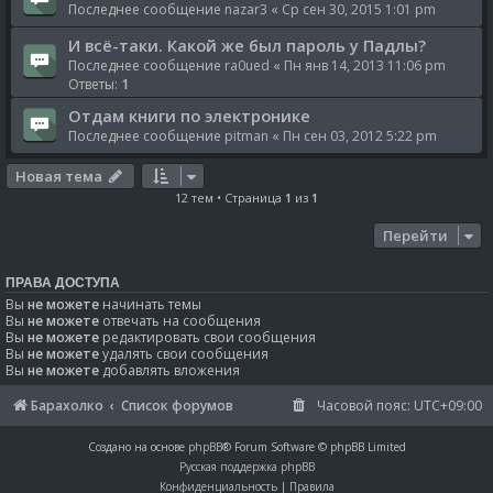
Последнее сообщение
nazar3
«
Ср сен 30, 2015 1:01 pm
И всё-таки. Какой же был пароль у Падлы?
Последнее сообщение
ra0ued
«
Пн янв 14, 2013 11:06 pm
Ответы:
1
Отдам книги по электронике
Последнее сообщение
pitman
«
Пн сен 03, 2012 5:22 pm
Новая тема
12 тем • Страница
1
из
1
Перейти
ПРАВА ДОСТУПА
Вы
не можете
начинать темы
Вы
не можете
отвечать на сообщения
Вы
не можете
редактировать свои сообщения
Вы
не можете
удалять свои сообщения
Вы
не можете
добавлять вложения
Барахолко
Список форумов
Часовой пояс:
UTC+09:00
Создано на основе
phpBB
® Forum Software © phpBB Limited
Русская поддержка phpBB
Конфиденциальность
|
Правила