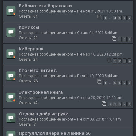
Библиотека барахолки
Последнее сообщение
arxont
«
Пн ноя 01, 2021 10:50 am
Ответы:
61
1
4
5
6
7
…
Комиксы
Последнее сообщение
arxont
«
Ср авг 04, 2021 8:46 am
Ответы:
20
1
2
3
Киберпанк
Последнее сообщение
arxont
«
Пн мар 16, 2020 12:28 pm
Ответы:
34
1
2
3
4
Кто чего читает.
Последнее сообщение
arxont
«
Пт янв 10, 2020 8:44 am
Ответы:
78
1
5
6
7
8
…
Электронная книга
Последнее сообщение
arxont
«
Ср ноя 20, 2019 12:22 pm
Ответы:
42
1
2
3
4
5
Отдам в добрые руки.
Последнее сообщение
arxont
«
Пн окт 08, 2018 11:04 am
Ответы:
7
Прогулялся вчера на Ленина 56