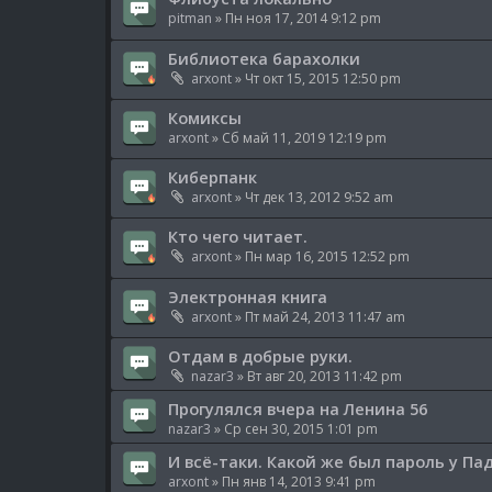
pitman
» Пн ноя 17, 2014 9:12 pm
Библиотека барахолки
arxont
» Чт окт 15, 2015 12:50 pm
Комиксы
arxont
» Сб май 11, 2019 12:19 pm
Киберпанк
arxont
» Чт дек 13, 2012 9:52 am
Кто чего читает.
arxont
» Пн мар 16, 2015 12:52 pm
Электронная книга
arxont
» Пт май 24, 2013 11:47 am
Отдам в добрые руки.
nazar3
» Вт авг 20, 2013 11:42 pm
Прогулялся вчера на Ленина 56
nazar3
» Ср сен 30, 2015 1:01 pm
И всё-таки. Какой же был пароль у Па
arxont
» Пн янв 14, 2013 9:41 pm