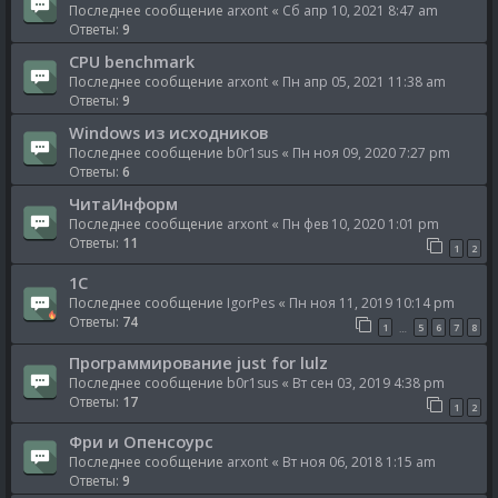
Последнее сообщение
arxont
«
Сб апр 10, 2021 8:47 am
Ответы:
9
CPU benchmark
Последнее сообщение
arxont
«
Пн апр 05, 2021 11:38 am
Ответы:
9
Windows из исходников
Последнее сообщение
b0r1sus
«
Пн ноя 09, 2020 7:27 pm
Ответы:
6
ЧитаИнформ
Последнее сообщение
arxont
«
Пн фев 10, 2020 1:01 pm
Ответы:
11
1
2
1C
Последнее сообщение
IgorPes
«
Пн ноя 11, 2019 10:14 pm
Ответы:
74
1
5
6
7
8
…
Программирование just for lulz
Последнее сообщение
b0r1sus
«
Вт сен 03, 2019 4:38 pm
Ответы:
17
1
2
Фри и Опенсоурс
Последнее сообщение
arxont
«
Вт ноя 06, 2018 1:15 am
Ответы:
9