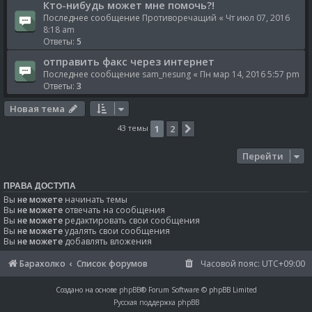
Кто-нибудь может мне помочь?!
Последнее сообщение
Противоречащий
«
Чт июл 07, 2016
8:18 am
Ответы:
5
отправить факс через интернет
Последнее сообщение
sam_nesung
«
Пн мар 14, 2016 5:57 pm
Ответы:
3
Новая тема
43 темы
1
2
След.
Перейти
ПРАВА ДОСТУПА
Вы
не можете
начинать темы
Вы
не можете
отвечать на сообщения
Вы
не можете
редактировать свои сообщения
Вы
не можете
удалять свои сообщения
Вы
не можете
добавлять вложения
Барахолко
Список форумов
Часовой пояс:
UTC+09:00
Создано на основе
phpBB
® Forum Software © phpBB Limited
Русская поддержка phpBB