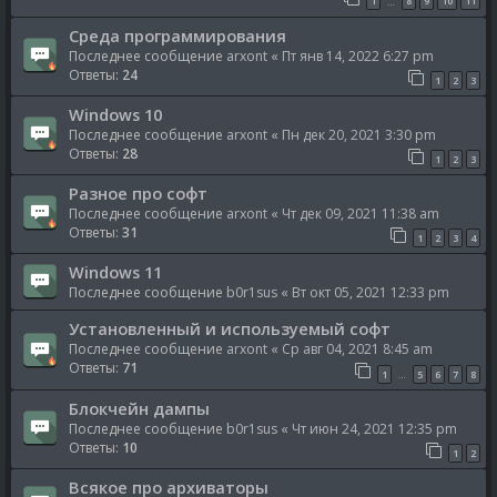
1
8
9
10
11
…
Среда программирования
Последнее сообщение
arxont
«
Пт янв 14, 2022 6:27 pm
Ответы:
24
1
2
3
Windows 10
Последнее сообщение
arxont
«
Пн дек 20, 2021 3:30 pm
Ответы:
28
1
2
3
Разное про софт
Последнее сообщение
arxont
«
Чт дек 09, 2021 11:38 am
Ответы:
31
1
2
3
4
Windows 11
Последнее сообщение
b0r1sus
«
Вт окт 05, 2021 12:33 pm
Установленный и используемый софт
Последнее сообщение
arxont
«
Ср авг 04, 2021 8:45 am
Ответы:
71
1
5
6
7
8
…
Блокчейн дампы
Последнее сообщение
b0r1sus
«
Чт июн 24, 2021 12:35 pm
Ответы:
10
1
2
Всякое про архиваторы