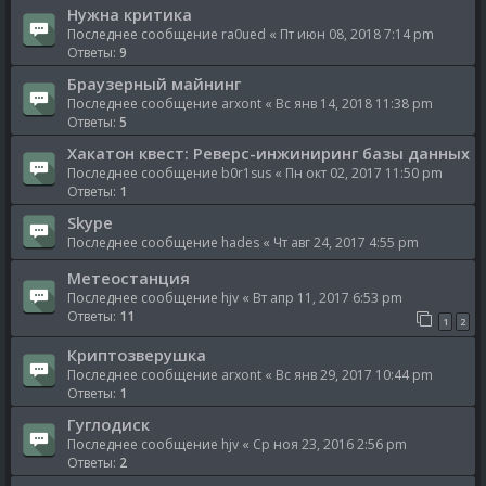
Нужна критика
Последнее сообщение
ra0ued
«
Пт июн 08, 2018 7:14 pm
Ответы:
9
Браузерный майнинг
Последнее сообщение
arxont
«
Вс янв 14, 2018 11:38 pm
Ответы:
5
Хакатон квест: Реверс-инжиниринг базы данных
Последнее сообщение
b0r1sus
«
Пн окт 02, 2017 11:50 pm
Ответы:
1
Skype
Последнее сообщение
hades
«
Чт авг 24, 2017 4:55 pm
Метеостанция
Последнее сообщение
hjv
«
Вт апр 11, 2017 6:53 pm
Ответы:
11
1
2
Криптозверушка
Последнее сообщение
arxont
«
Вс янв 29, 2017 10:44 pm
Ответы:
1
Гуглодиск
Последнее сообщение
hjv
«
Ср ноя 23, 2016 2:56 pm
Ответы:
2