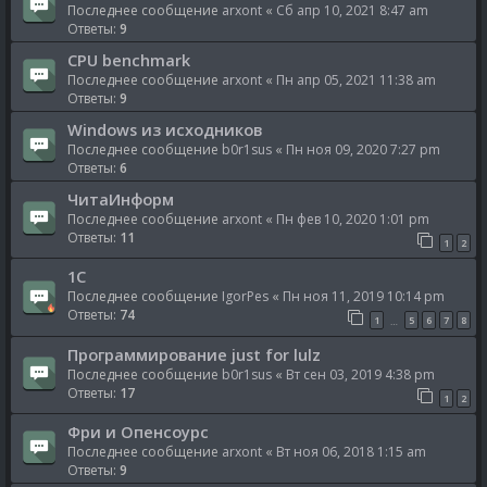
Последнее сообщение
arxont
«
Сб апр 10, 2021 8:47 am
Ответы:
9
CPU benchmark
Последнее сообщение
arxont
«
Пн апр 05, 2021 11:38 am
Ответы:
9
Windows из исходников
Последнее сообщение
b0r1sus
«
Пн ноя 09, 2020 7:27 pm
Ответы:
6
ЧитаИнформ
Последнее сообщение
arxont
«
Пн фев 10, 2020 1:01 pm
Ответы:
11
1
2
1C
Последнее сообщение
IgorPes
«
Пн ноя 11, 2019 10:14 pm
Ответы:
74
1
5
6
7
8
…
Программирование just for lulz
Последнее сообщение
b0r1sus
«
Вт сен 03, 2019 4:38 pm
Ответы:
17
1
2
Фри и Опенсоурс
Последнее сообщение
arxont
«
Вт ноя 06, 2018 1:15 am
Ответы:
9