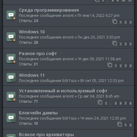
1
8
9
10
11
…
Среда программирования
Последнее сообщение
arxont
«
Пт янв 14, 2022 6:27 pm
Ответы:
24
1
2
3
Windows 10
Последнее сообщение
arxont
«
Пн дек 20, 2021 3:30 pm
Ответы:
28
1
2
3
Разное про софт
Последнее сообщение
arxont
«
Чт дек 09, 2021 11:38 am
Ответы:
31
1
2
3
4
Windows 11
Последнее сообщение
b0r1sus
«
Вт окт 05, 2021 12:33 pm
Установленный и используемый софт
Последнее сообщение
arxont
«
Ср авг 04, 2021 8:45 am
Ответы:
71
1
5
6
7
8
…
Блокчейн дампы
Последнее сообщение
b0r1sus
«
Чт июн 24, 2021 12:35 pm
Ответы:
10
1
2
Всякое про архиваторы