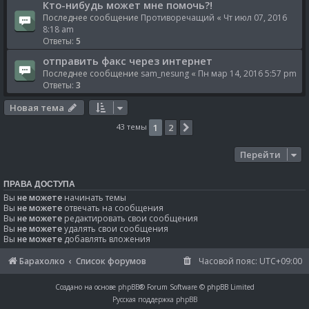
Кто-нибудь может мне помочь?!
Последнее сообщение
Противоречащий
«
Чт июл 07, 2016
8:18 am
Ответы:
5
отправить факс через интернет
Последнее сообщение
sam_nesung
«
Пн мар 14, 2016 5:57 pm
Ответы:
3
Новая тема
43 темы
1
2
След.
Перейти
ПРАВА ДОСТУПА
Вы
не можете
начинать темы
Вы
не можете
отвечать на сообщения
Вы
не можете
редактировать свои сообщения
Вы
не можете
удалять свои сообщения
Вы
не можете
добавлять вложения
Барахолко
Список форумов
Часовой пояс:
UTC+09:00
Создано на основе
phpBB
® Forum Software © phpBB Limited
Русская поддержка phpBB