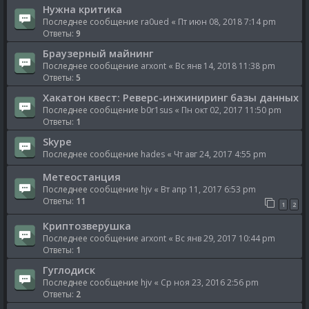
Нужна критика
Последнее сообщение
ra0ued
«
Пт июн 08, 2018 7:14 pm
Ответы:
9
Браузерный майнинг
Последнее сообщение
arxont
«
Вс янв 14, 2018 11:38 pm
Ответы:
5
Хакатон квест: Реверс-инжиниринг базы данных
Последнее сообщение
b0r1sus
«
Пн окт 02, 2017 11:50 pm
Ответы:
1
Skype
Последнее сообщение
hades
«
Чт авг 24, 2017 4:55 pm
Метеостанция
Последнее сообщение
hjv
«
Вт апр 11, 2017 6:53 pm
Ответы:
11
1
2
Криптозверушка
Последнее сообщение
arxont
«
Вс янв 29, 2017 10:44 pm
Ответы:
1
Гуглодиск
Последнее сообщение
hjv
«
Ср ноя 23, 2016 2:56 pm
Ответы:
2