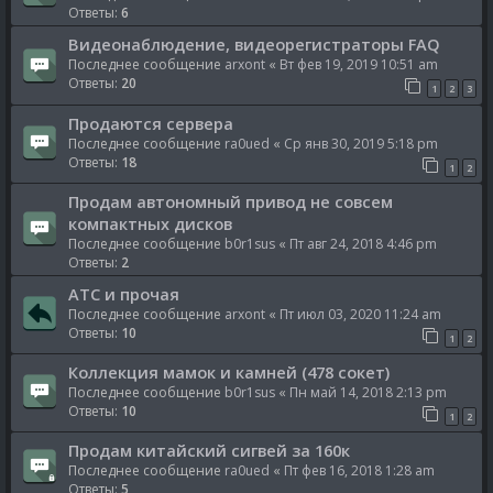
Ответы:
6
Видеонаблюдение, видеорегистраторы FAQ
Последнее сообщение
arxont
«
Вт фев 19, 2019 10:51 am
Ответы:
20
1
2
3
Продаются сервера
Последнее сообщение
ra0ued
«
Ср янв 30, 2019 5:18 pm
Ответы:
18
1
2
Продам автономный привод не совсем
компактных дисков
Последнее сообщение
b0r1sus
«
Пт авг 24, 2018 4:46 pm
Ответы:
2
ATC и прочая
Последнее сообщение
arxont
«
Пт июл 03, 2020 11:24 am
Ответы:
10
1
2
Коллекция мамок и камней (478 сокет)
Последнее сообщение
b0r1sus
«
Пн май 14, 2018 2:13 pm
Ответы:
10
1
2
Продам китайский сигвей за 160к
Последнее сообщение
ra0ued
«
Пт фев 16, 2018 1:28 am
Ответы:
5