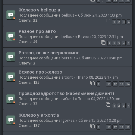
1
14
15
16
17
…
Железо у bellouz'a
Последнее сообщение
bellouz
«
Сб июн 24, 2023 1:33 pm
Ответы:
32
1
2
3
4
Разное про авто
Последнее сообщение
bellouz
«
Вт июн 20, 2023 12:31 pm
Ответы:
49
1
2
3
4
5
Разгон, он же оверклокинг
Последнее сообщение
b0r1sus
«
Сб авг 06, 2022 10:46 pm
Ответы:
3
Всякое про железо
Последнее сообщение
arxont
«
Пт апр 08, 2022 8:17 am
Ответы:
135
1
11
12
13
14
…
Проводозадротство (кабельменеджмент)
Последнее сообщение
ra0ued
«
Пн апр 04, 2022 4:30 pm
Ответы:
33
1
2
3
4
Железо у arxont'а
Последнее сообщение
IgorPes
«
Сб янв 15, 2022 10:28 pm
Ответы:
187
1
16
17
18
19
…