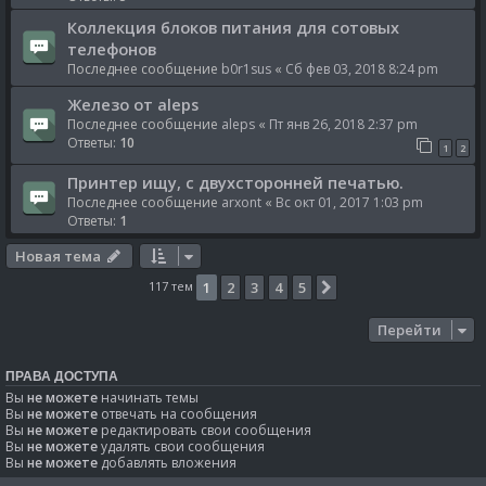
Коллекция блоков питания для сотовых
телефонов
Последнее сообщение
b0r1sus
«
Сб фев 03, 2018 8:24 pm
Железо от aleps
Последнее сообщение
aleps
«
Пт янв 26, 2018 2:37 pm
Ответы:
10
1
2
Принтер ищу, с двухсторонней печатью.
Последнее сообщение
arxont
«
Вс окт 01, 2017 1:03 pm
Ответы:
1
Новая тема
117 тем
1
2
3
4
5
След.
Перейти
ПРАВА ДОСТУПА
Вы
не можете
начинать темы
Вы
не можете
отвечать на сообщения
Вы
не можете
редактировать свои сообщения
Вы
не можете
удалять свои сообщения
Вы
не можете
добавлять вложения