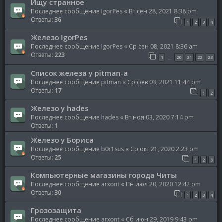
Ищу странное
Последнее сообщение
IgorPes
«
Вт сен 28, 2021 8:38 pm
Ответы:
36
1
2
3
4
Железо IgorPes
Последнее сообщение
IgorPes
«
Ср сен 08, 2021 8:36 am
Ответы:
223
1
20
21
22
23
…
Список железа у pitman-a
Последнее сообщение
pitman
«
Ср фев 03, 2021 11:44 pm
Ответы:
17
1
2
Железо у hades
Последнее сообщение
hades
«
Вт ноя 03, 2020 7:14 pm
Ответы:
1
Железо у Бориса
Последнее сообщение
b0r1sus
«
Ср окт 21, 2020 2:23 pm
Ответы:
25
1
2
3
Компьютерные магазины города Читы
Последнее сообщение
arxont
«
Пн июл 20, 2020 12:42 pm
Ответы:
30
1
2
3
4
Грозозащита
Последнее сообщение
arxont
«
Сб июн 29, 2019 9:43 pm