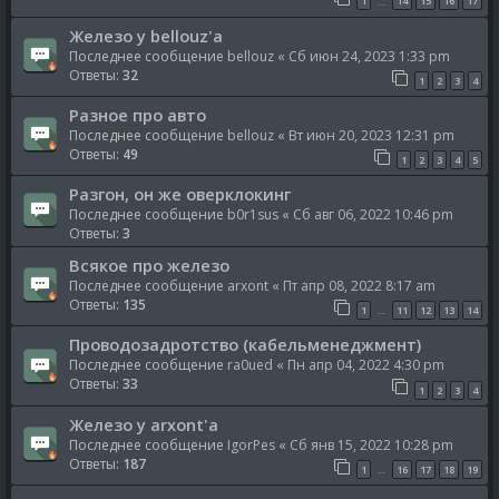
1
14
15
16
17
…
Железо у bellouz'a
Последнее сообщение
bellouz
«
Сб июн 24, 2023 1:33 pm
Ответы:
32
1
2
3
4
Разное про авто
Последнее сообщение
bellouz
«
Вт июн 20, 2023 12:31 pm
Ответы:
49
1
2
3
4
5
Разгон, он же оверклокинг
Последнее сообщение
b0r1sus
«
Сб авг 06, 2022 10:46 pm
Ответы:
3
Всякое про железо
Последнее сообщение
arxont
«
Пт апр 08, 2022 8:17 am
Ответы:
135
1
11
12
13
14
…
Проводозадротство (кабельменеджмент)
Последнее сообщение
ra0ued
«
Пн апр 04, 2022 4:30 pm
Ответы:
33
1
2
3
4
Железо у arxont'а
Последнее сообщение
IgorPes
«
Сб янв 15, 2022 10:28 pm
Ответы:
187
1
16
17
18
19
…