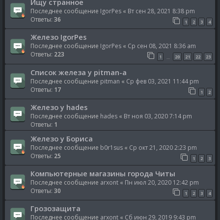
Ищу странное
Последнее сообщение
IgorPes
«
Вт сен 28, 2021 8:38 pm
Ответы:
36
1
2
3
4
Железо IgorPes
Последнее сообщение
IgorPes
«
Ср сен 08, 2021 8:36 am
Ответы:
223
1
20
21
22
23
…
Список железа у pitman-a
Последнее сообщение
pitman
«
Ср фев 03, 2021 11:44 pm
Ответы:
17
1
2
Железо у hades
Последнее сообщение
hades
«
Вт ноя 03, 2020 7:14 pm
Ответы:
1
Железо у Бориса
Последнее сообщение
b0r1sus
«
Ср окт 21, 2020 2:23 pm
Ответы:
25
1
2
3
Компьютерные магазины города Читы
Последнее сообщение
arxont
«
Пн июл 20, 2020 12:42 pm
Ответы:
30
1
2
3
4
Грозозащита
Последнее сообщение
arxont
«
Сб июн 29, 2019 9:43 pm