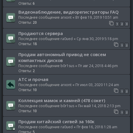
Ответы:
6
Видеонаблюдение, видеорегистраторы FAQ
Последнее сообщение
arxont
«
Вт фев 19, 2019 10:51 am
Ответы:
20
1
2
3
Продаются сервера
Последнее сообщение
ra0ued
«
Ср янв 30, 2019 5:18 pm
Ответы:
18
1
2
Продам автономный привод не совсем
компактных дисков
Последнее сообщение
b0r1sus
«
Пт авг 24, 2018 4:46 pm
Ответы:
2
ATC и прочая
Последнее сообщение
arxont
«
Пт июл 03, 2020 11:24 am
Ответы:
10
1
2
Коллекция мамок и камней (478 сокет)
Последнее сообщение
b0r1sus
«
Пн май 14, 2018 2:13 pm
Ответы:
10
1
2
Продам китайский сигвей за 160к
Последнее сообщение
ra0ued
«
Пт фев 16, 2018 1:28 am
Ответы:
5