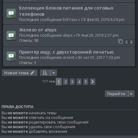
Коллекция блоков питания для сотовых
телефонов
Последнее сообщение
b0r1sus
«
Сб фев 03, 2018 8:24 pm
Железо от aleps
Последнее сообщение
aleps
«
Пт янв 26, 2018 2:37 pm
Ответы:
10
1
2
Принтер ищу, с двухсторонней печатью.
Последнее сообщение
arxont
«
Вс окт 01, 2017 1:03 pm
Ответы:
1
Новая тема
117 тем
1
2
3
4
5
След.
Перейти
ПРАВА ДОСТУПА
Вы
не можете
начинать темы
Вы
не можете
отвечать на сообщения
Вы
не можете
редактировать свои сообщения
Вы
не можете
удалять свои сообщения
Вы
не можете
добавлять вложения