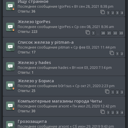
Ищу странное
Последнее сообщение
IgorPes
«
Вт сен 28, 2021 8:38 pm
Ответы:
36
1
2
3
4
Железо IgorPes
Последнее сообщение
IgorPes
«
Ср сен 08, 2021 8:36 am
Ответы:
223
1
20
21
22
23
…
Список железа у pitman-a
Последнее сообщение
pitman
«
Ср фев 03, 2021 11:44 pm
Ответы:
17
1
2
Железо у hades
Последнее сообщение
hades
«
Вт ноя 03, 2020 7:14 pm
Ответы:
1
Железо у Бориса
Последнее сообщение
b0r1sus
«
Ср окт 21, 2020 2:23 pm
Ответы:
25
1
2
3
Компьютерные магазины города Читы
Последнее сообщение
arxont
«
Пн июл 20, 2020 12:42 pm
Ответы:
30
1
2
3
4
Грозозащита
Последнее сообщение
arxont
«
Сб июн 29, 2019 9:43 pm