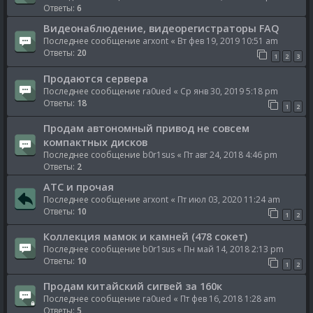
Ответы:
6
Видеонаблюдение, видеорегистраторы FAQ
Последнее сообщение
arxont
«
Вт фев 19, 2019 10:51 am
Ответы:
20
1
2
3
Продаются сервера
Последнее сообщение
ra0ued
«
Ср янв 30, 2019 5:18 pm
Ответы:
18
1
2
Продам автономный привод не совсем
компактных дисков
Последнее сообщение
b0r1sus
«
Пт авг 24, 2018 4:46 pm
Ответы:
2
ATC и прочая
Последнее сообщение
arxont
«
Пт июл 03, 2020 11:24 am
Ответы:
10
1
2
Коллекция мамок и камней (478 сокет)
Последнее сообщение
b0r1sus
«
Пн май 14, 2018 2:13 pm
Ответы:
10
1
2
Продам китайский сигвей за 160к
Последнее сообщение
ra0ued
«
Пт фев 16, 2018 1:28 am
Ответы:
5