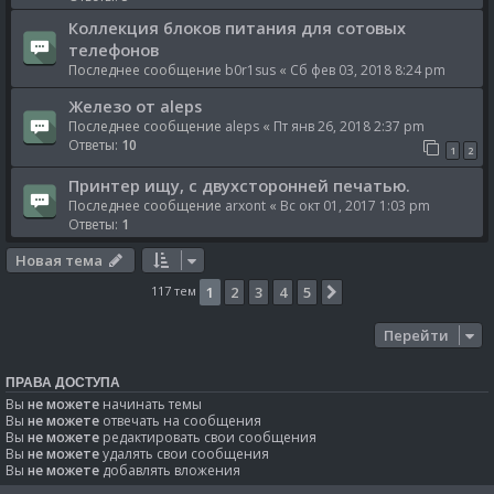
Коллекция блоков питания для сотовых
телефонов
Последнее сообщение
b0r1sus
«
Сб фев 03, 2018 8:24 pm
Железо от aleps
Последнее сообщение
aleps
«
Пт янв 26, 2018 2:37 pm
Ответы:
10
1
2
Принтер ищу, с двухсторонней печатью.
Последнее сообщение
arxont
«
Вс окт 01, 2017 1:03 pm
Ответы:
1
Новая тема
117 тем
1
2
3
4
5
След.
Перейти
ПРАВА ДОСТУПА
Вы
не можете
начинать темы
Вы
не можете
отвечать на сообщения
Вы
не можете
редактировать свои сообщения
Вы
не можете
удалять свои сообщения
Вы
не можете
добавлять вложения