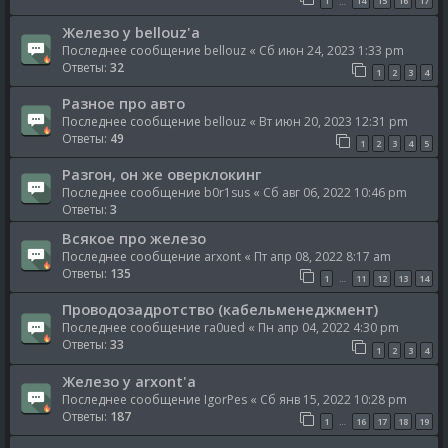
1
14
15
16
17
…
Железо у bellouz'a
Последнее сообщение
bellouz
«
Сб июн 24, 2023 1:33 pm
Ответы:
32
1
2
3
4
Разное про авто
Последнее сообщение
bellouz
«
Вт июн 20, 2023 12:31 pm
Ответы:
49
1
2
3
4
5
Разгон, он же оверклокинг
Последнее сообщение
b0r1sus
«
Сб авг 06, 2022 10:46 pm
Ответы:
3
Всякое про железо
Последнее сообщение
arxont
«
Пт апр 08, 2022 8:17 am
Ответы:
135
1
11
12
13
14
…
Проводозадротство (кабельменеджмент)
Последнее сообщение
ra0ued
«
Пн апр 04, 2022 4:30 pm
Ответы:
33
1
2
3
4
Железо у arxont'а
Последнее сообщение
IgorPes
«
Сб янв 15, 2022 10:28 pm
Ответы:
187
1
16
17
18
19
…