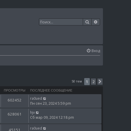
Поиск
Расширенный п
Вход
50 тем
1
2
След.
ПРОСМОТРЫ
ПОСЛЕДНЕЕ СООБЩЕНИЕ
ra0ued
602452
Пн сен 23, 2024 5:59 pm
hjv
628061
Сб мар 09, 2024 12:18 pm
ra0ued
45151