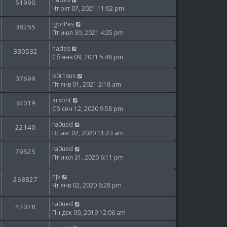
51990
Чт окт 07, 2021 11:02 pm
IgorPes
38255
Пт июл 30, 2021 4:25 pm
hades
330532
Сб янв 09, 2021 5:48 pm
b0r1sus
37699
Пт янв 01, 2021 2:18 am
arxont
34019
Сб сен 12, 2020 9:58 pm
ra0ued
22140
Вс авг 02, 2020 11:23 am
ra0ued
79525
Пт июл 31, 2020 6:11 pm
hjv
268827
Чт янв 02, 2020 6:28 pm
ra0ued
42028
Пн дек 09, 2019 12:06 am