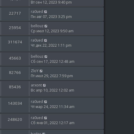
Вт сен 12, 2023 9:40 pm
ra0ued
22717
Пн авг 07, 2023 3:25 pm
bellouz
25954
Ср июл 12, 2023 9:50 am
ra0ued
311674
Чт дек 22, 2022 1:11 pm
bellouz
45663
Сб сен 17, 2022 12:48 am
ZloY
82766
Пт июл 29, 2022 7:59 pm
arxont
85436
Вс апр 10, 2022 12:02 am
ra0ued
143034
Чт мар 24, 2022 11:34 am
ra0ued
248620
Сб янв 01, 2022 12:17 am
hades