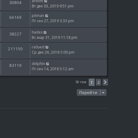
arxont
30804
Вт дек 03, 2019 9:51 pm
pitman
66169
Пт сен 27, 2019 3:33 pm
hades
38227
Вс мар 31, 2019 11:18 pm
ra0ued
211150
Ср дек 26, 2018 5:00 pm
delphin
83119
Пт сен 14, 2018 5:12 am
50 тем
1
2
След.
Перейти