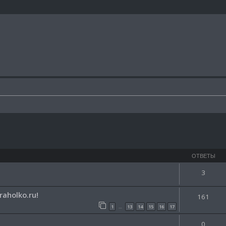
ширенный поиск
ОТВЕТЫ
3
aholko.ru!
161
1
13
14
15
16
17
…
0