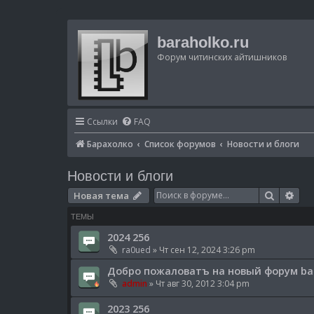
baraholko.ru
Форум читинских айтишников
Ссылки
FAQ
Барахолко
Список форумов
Новости и блоги
Новости и блоги
Поиск
Рас
Новая тема
ТЕМЫ
2024 256
ra0ued
» Чт сен 12, 2024 3:26 pm
Добро пожаловатъ на новый форум bar
admin
» Чт авг 30, 2012 3:04 pm
2023 256