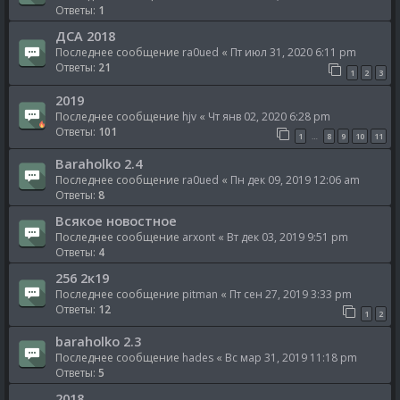
Ответы:
1
ДСА 2018
Последнее сообщение
ra0ued
«
Пт июл 31, 2020 6:11 pm
Ответы:
21
1
2
3
2019
Последнее сообщение
hjv
«
Чт янв 02, 2020 6:28 pm
Ответы:
101
1
8
9
10
11
…
Baraholko 2.4
Последнее сообщение
ra0ued
«
Пн дек 09, 2019 12:06 am
Ответы:
8
Всякое новостное
Последнее сообщение
arxont
«
Вт дек 03, 2019 9:51 pm
Ответы:
4
256 2к19
Последнее сообщение
pitman
«
Пт сен 27, 2019 3:33 pm
Ответы:
12
1
2
baraholko 2.3
Последнее сообщение
hades
«
Вс мар 31, 2019 11:18 pm
Ответы:
5
2018