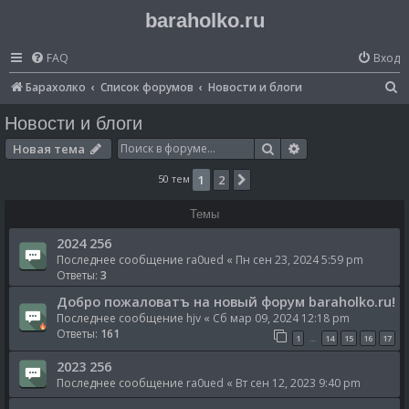
baraholko.ru
FAQ
Вход
П
Барахолко
Список форумов
Новости и блоги
о
Новости и блоги
и
Поиск
Расширенный по
Новая тема
с
50 тем
1
2
След.
к
Темы
2024 256
Последнее сообщение
ra0ued
«
Пн сен 23, 2024 5:59 pm
Ответы:
3
Добро пожаловатъ на новый форум baraholko.ru!
Последнее сообщение
hjv
«
Сб мар 09, 2024 12:18 pm
Ответы:
161
1
14
15
16
17
…
2023 256
Последнее сообщение
ra0ued
«
Вт сен 12, 2023 9:40 pm