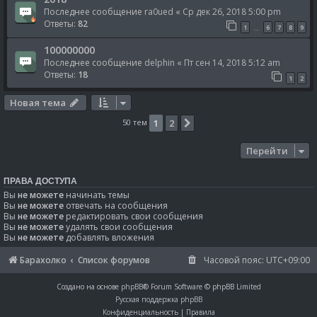
Последнее сообщение
ra0ued
«
Ср дек 26, 2018 5:00 pm
Ответы:
82
1
6
7
8
9
…
100000000
Последнее сообщение
delphin
«
Пт сен 14, 2018 5:12 am
Ответы:
18
1
2
Новая тема
50 тем
1
2
След.
Перейти
ПРАВА ДОСТУПА
Вы
не можете
начинать темы
Вы
не можете
отвечать на сообщения
Вы
не можете
редактировать свои сообщения
Вы
не можете
удалять свои сообщения
Вы
не можете
добавлять вложения
Барахолко
Список форумов
Часовой пояс:
UTC+09:00
Создано на основе
phpBB
® Forum Software © phpBB Limited
Русская поддержка phpBB
Конфиденциальность
|
Правила