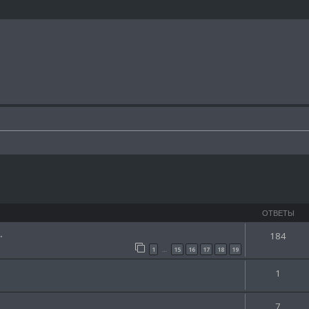
ширенный поиск
ОТВЕТЫ
.
184
1
15
16
17
18
19
…
1
7