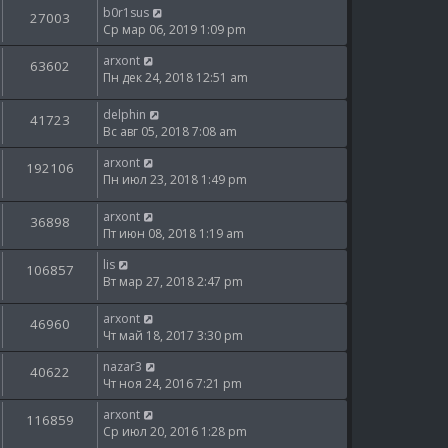
b0r1sus
27003
Ср мар 06, 2019 1:09 pm
arxont
63602
Пн дек 24, 2018 12:51 am
delphin
41723
Вс авг 05, 2018 7:08 am
arxont
192106
Пн июл 23, 2018 1:49 pm
arxont
36898
Пт июн 08, 2018 1:19 am
lis
106857
Вт мар 27, 2018 2:47 pm
arxont
46960
Чт май 18, 2017 3:30 pm
nazar3
40622
Чт ноя 24, 2016 7:21 pm
arxont
116859
Ср июл 20, 2016 1:28 pm