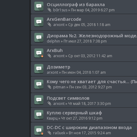
Осциллограф из барахла
b0r1sus
» Пн мар 04, 2019 6:27 pm
ArxGenBarcode
arxont
» Ср дек 05, 2018 1:18 am
Диорама №2. Железнодорожный модели
delphin
» Пт июл 27, 2018 7:38 pm
ArxBuh
arxont
» Ср окт 03, 2012 11:42 am
Дозиметр
arxont
» Пн июн 04, 2018 1:07 am
Кому чего не хватает для счастья... (
pitman
» Пн сен 03, 2012 9:27 pm
Подсвет символов
arxont
» Чт май 18, 2017 3:30 pm
Куплю серверный шкаф
Кварц
» Чт окт 27, 2016 9:12 pm
DC-DC с широким диапазоном входа
ra0uek
» Вт ноя 17, 2015 9:24 am