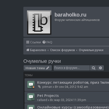
baraholko.ru
Форум читинских айтишников
Ссылки
FAQ
Барахолко
Список форумов
Очумелые ручки
Очумелые ручки
Поиск
Рас
Новая тема
ТЕМЫ
Конкурс летающих роботов, приз 1млн
pitman
» Вт сен 04, 2012 9:42 am
Pet Projects
ra0ued
» Вс мар 03, 2024 11:39 pm
Онлайновые курсы (самообразование)