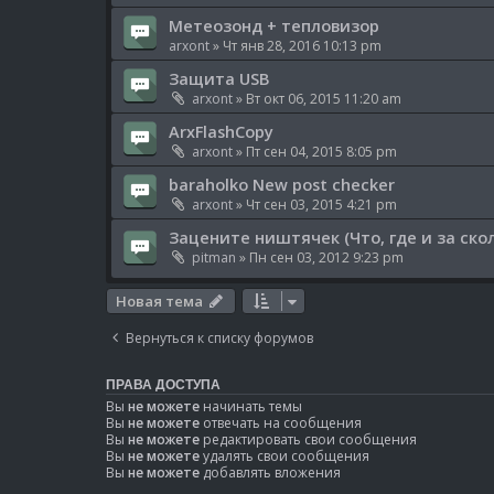
Метеозонд + тепловизор
arxont
» Чт янв 28, 2016 10:13 pm
Защита USB
arxont
» Вт окт 06, 2015 11:20 am
ArxFlashCopy
arxont
» Пт сен 04, 2015 8:05 pm
baraholko New post checker
arxont
» Чт сен 03, 2015 4:21 pm
Зацените ништячек (Что, где и за скол
pitman
» Пн сен 03, 2012 9:23 pm
Новая тема
Вернуться к списку форумов
ПРАВА ДОСТУПА
Вы
не можете
начинать темы
Вы
не можете
отвечать на сообщения
Вы
не можете
редактировать свои сообщения
Вы
не можете
удалять свои сообщения
Вы
не можете
добавлять вложения