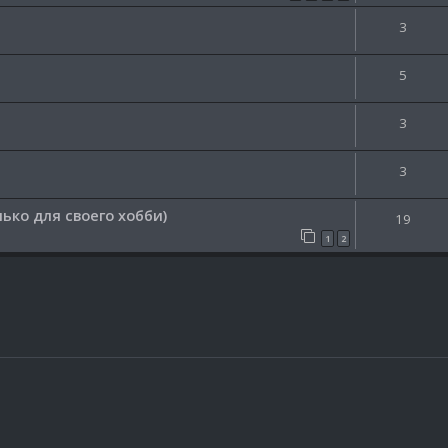
3
5
3
3
ько для своего хобби)
19
1
2