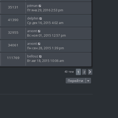
pitman
35131
Пт янв 29, 2016 2:53 pm
delphin
41390
Ср дек 16, 2015 4:02 am
arxont
32955
Вс ноя 01, 2015 12:57 pm
arxont
34061
Пн сен 28, 2015 1:39 pm
bellouz
111769
Вт авг 18, 2015 10:06 am
40 тем
1
2
След.
Перейти