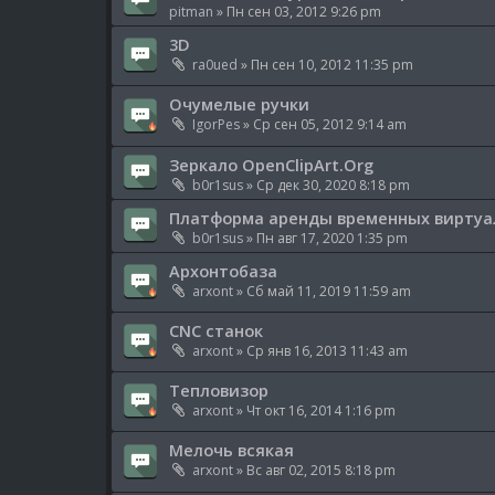
pitman
» Пн сен 03, 2012 9:26 pm
3D
ra0ued
» Пн сен 10, 2012 11:35 pm
Очумелые ручки
IgorPes
» Ср сен 05, 2012 9:14 am
Зеркало OpenClipArt.Org
b0r1sus
» Ср дек 30, 2020 8:18 pm
Платформа аренды временных виртуал
b0r1sus
» Пн авг 17, 2020 1:35 pm
Архонтобаза
arxont
» Сб май 11, 2019 11:59 am
CNC станок
arxont
» Ср янв 16, 2013 11:43 am
Тепловизор
arxont
» Чт окт 16, 2014 1:16 pm
Мелочь всякая
arxont
» Вс авг 02, 2015 8:18 pm