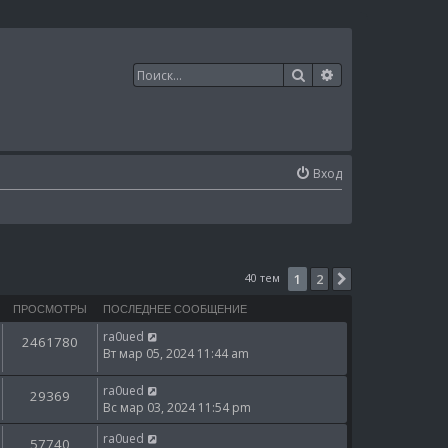
Поиск
Расширенный п
Вход
40 тем
1
2
След.
ПРОСМОТРЫ
ПОСЛЕДНЕЕ СООБЩЕНИЕ
ra0ued
2461780
Вт мар 05, 2024 11:44 am
ra0ued
29369
Вс мар 03, 2024 11:54 pm
ra0ued
57740