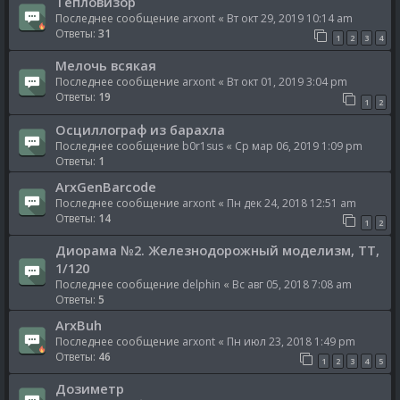
Тепловизор
Последнее сообщение
arxont
«
Вт окт 29, 2019 10:14 am
Ответы:
31
1
2
3
4
Мелочь всякая
Последнее сообщение
arxont
«
Вт окт 01, 2019 3:04 pm
Ответы:
19
1
2
Осциллограф из барахла
Последнее сообщение
b0r1sus
«
Ср мар 06, 2019 1:09 pm
Ответы:
1
ArxGenBarcode
Последнее сообщение
arxont
«
Пн дек 24, 2018 12:51 am
Ответы:
14
1
2
Диорама №2. Железнодорожный моделизм, TT,
1/120
Последнее сообщение
delphin
«
Вс авг 05, 2018 7:08 am
Ответы:
5
ArxBuh
Последнее сообщение
arxont
«
Пн июл 23, 2018 1:49 pm
Ответы:
46
1
2
3
4
5
Дозиметр