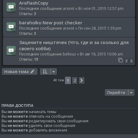
ArxFlashCopy
Последнее сообщение
arxont
«
Вс ноя 01, 2015 12:57 pm
Ответы:
3
baraholko New post checker
Последнее сообщение
arxont
«
Пн сен 28, 2015 1:39 pm
Ответы:
3
Зацените ништячек (Что, где и за сколько для
своего хобби)
Последнее сообщение
bellouz
«
Вт авг 18, 2015 10:06 am
Ответы:
19
1
2
Новая тема
40 тем
1
2
След.
Перейти
ПРАВА ДОСТУПА
Вы
не можете
начинать темы
Вы
не можете
отвечать на сообщения
Вы
не можете
редактировать свои сообщения
Вы
не можете
удалять свои сообщения
Вы
не можете
добавлять вложения