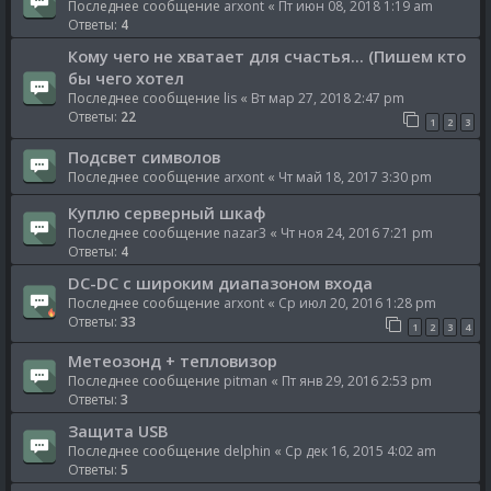
Последнее сообщение
arxont
«
Пт июн 08, 2018 1:19 am
Ответы:
4
Кому чего не хватает для счастья... (Пишем кто
бы чего хотел
Последнее сообщение
lis
«
Вт мар 27, 2018 2:47 pm
Ответы:
22
1
2
3
Подсвет символов
Последнее сообщение
arxont
«
Чт май 18, 2017 3:30 pm
Куплю серверный шкаф
Последнее сообщение
nazar3
«
Чт ноя 24, 2016 7:21 pm
Ответы:
4
DC-DC с широким диапазоном входа
Последнее сообщение
arxont
«
Ср июл 20, 2016 1:28 pm
Ответы:
33
1
2
3
4
Метеозонд + тепловизор
Последнее сообщение
pitman
«
Пт янв 29, 2016 2:53 pm
Ответы:
3
Защита USB
Последнее сообщение
delphin
«
Ср дек 16, 2015 4:02 am
Ответы:
5