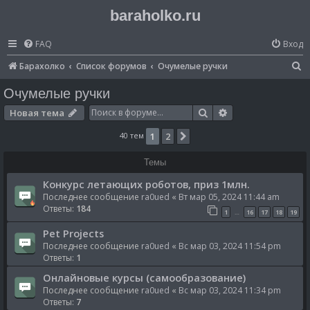
baraholko.ru
FAQ
Вход
П
Барахолко
Список форумов
Очумелые ручки
о
Очумелые ручки
и
Поиск
Расширенный по
Новая тема
с
40 тем
1
2
След.
к
Темы
Конкурс летающих роботов, приз 1млн.
Последнее сообщение
ra0ued
«
Вт мар 05, 2024 11:44 am
Ответы:
184
1
16
17
18
19
…
Pet Projects
Последнее сообщение
ra0ued
«
Вс мар 03, 2024 11:54 pm
Ответы:
1
Онлайновые курсы (самообразование)
Последнее сообщение
ra0ued
«
Вс мар 03, 2024 11:34 pm
Ответы:
7