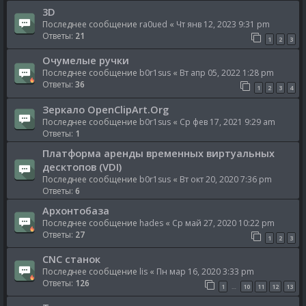
3D
Последнее сообщение
ra0ued
«
Чт янв 12, 2023 9:31 pm
Ответы:
21
1
2
3
Очумелые ручки
Последнее сообщение
b0r1sus
«
Вт апр 05, 2022 1:28 pm
Ответы:
36
1
2
3
4
Зеркало OpenClipArt.Org
Последнее сообщение
b0r1sus
«
Ср фев 17, 2021 9:29 am
Ответы:
1
Платформа аренды временных виртуальных
десктопов (VDI)
Последнее сообщение
b0r1sus
«
Вт окт 20, 2020 7:36 pm
Ответы:
6
Архонтобаза
Последнее сообщение
hades
«
Ср май 27, 2020 10:22 pm
Ответы:
27
1
2
3
CNC станок
Последнее сообщение
lis
«
Пн мар 16, 2020 3:33 pm
Ответы:
126
1
10
11
12
13
…