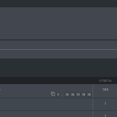
ширенный поиск
ОТВЕТЫ
.
184
1
15
16
17
18
19
…
1
7