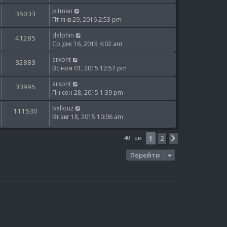
pitman
35033
Пт янв 29, 2016 2:53 pm
delphin
41285
Ср дек 16, 2015 4:02 am
arxont
32883
Вс ноя 01, 2015 12:57 pm
arxont
33995
Пн сен 28, 2015 1:39 pm
bellouz
111530
Вт авг 18, 2015 10:06 am
40 тем
1
2
След.
Перейти