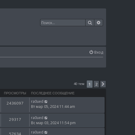
Поиск
Расширенный п
Вход
40 тем
1
2
След.
ПРОСМОТРЫ
ПОСЛЕДНЕЕ СООБЩЕНИЕ
ra0ued
2436097
Вт мар 05, 2024 11:44 am
ra0ued
29317
Вс мар 03, 2024 11:54 pm
ra0ued
57634