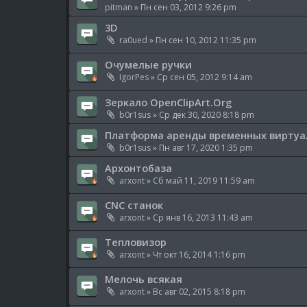
pitman
» Пн сен 03, 2012 9:26 pm
3D
ra0ued
» Пн сен 10, 2012 11:35 pm
Очумелые ручки
IgorPes
» Ср сен 05, 2012 9:14 am
Зеркало OpenClipArt.Org
b0r1sus
» Ср дек 30, 2020 8:18 pm
Платформа аренды временных виртуал
b0r1sus
» Пн авг 17, 2020 1:35 pm
Архонтобаза
arxont
» Сб май 11, 2019 11:59 am
CNC станок
arxont
» Ср янв 16, 2013 11:43 am
Тепловизор
arxont
» Чт окт 16, 2014 1:16 pm
Мелочь всякая
arxont
» Вс авг 02, 2015 8:18 pm