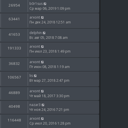
b0r1sus
26954
Ср мар 06, 2019 1:09 pm
arxont
63441
Пн дек 24, 2018 12:51 am
delphin
41653
Вс авг 05, 2018 7:08 am
arxont
191333
Пн июл 23, 2018 1:49 pm
arxont
36832
Пт июн 08, 2018 1:19 am
lis
106567
Вт мар 27, 2018 2:47 pm
arxont
46889
Чт май 18, 2017 3:30 pm
nazar3
40498
Чт ноя 24, 2016 7:21 pm
arxont
116448
Ср июл 20, 2016 1:28 pm