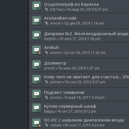
Осциллограф из барахла
b0r1sus
» Пн мар 04, 2019 6:27 pm
ArxGenBarcode
arxont
» Ср дек 05, 2018 1:18 am
Диорама №2. Железнодорожный модели
delphin
» Пт июл 27, 2018 7:38 pm
ArxBuh
arxont
» Ср окт 03, 2012 11:42 am
Дозиметр
arxont
» Пн июн 04, 2018 1:07 am
Кому чего не хватает для счастья... (
pitman
» Пн сен 03, 2012 9:27 pm
Подсвет символов
arxont
» Чт май 18, 2017 3:30 pm
Куплю серверный шкаф
Кварц
» Чт окт 27, 2016 9:12 pm
DC-DC с широким диапазоном входа
ra0uek
» Вт ноя 17, 2015 9:24 am