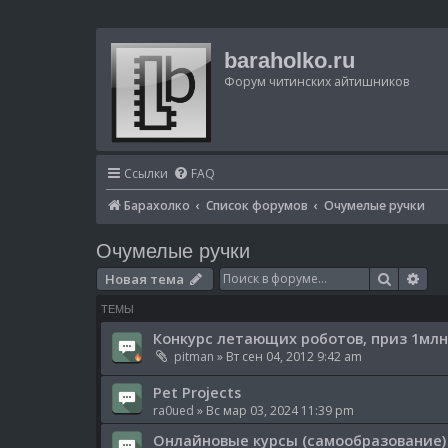
baraholko.ru
Форум читинских айтишников
Ссылки
FAQ
Барахолко
Список форумов
Очумелые ручки
Очумелые ручки
Поиск
Рас
Новая тема
ТЕМЫ
Конкурс летающих роботов, приз 1млн
pitman
» Вт сен 04, 2012 9:42 am
Pet Projects
ra0ued
» Вс мар 03, 2024 11:39 pm
Онлайновые курсы (самообразование)