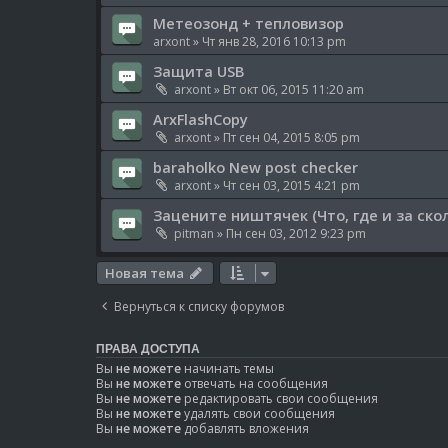
Метеозонд + тепловизор
arxont
» Чт янв 28, 2016 10:13 pm
Защита USB
arxont
» Вт окт 06, 2015 11:20 am
ArxFlashCopy
arxont
» Пт сен 04, 2015 8:05 pm
baraholko New post checker
arxont
» Чт сен 03, 2015 4:21 pm
Зацените ништячек (Что, где и за скол
pitman
» Пн сен 03, 2012 9:23 pm
Новая тема
Вернуться к списку форумов
ПРАВА ДОСТУПА
Вы
не можете
начинать темы
Вы
не можете
отвечать на сообщения
Вы
не можете
редактировать свои сообщения
Вы
не можете
удалять свои сообщения
Вы
не можете
добавлять вложения