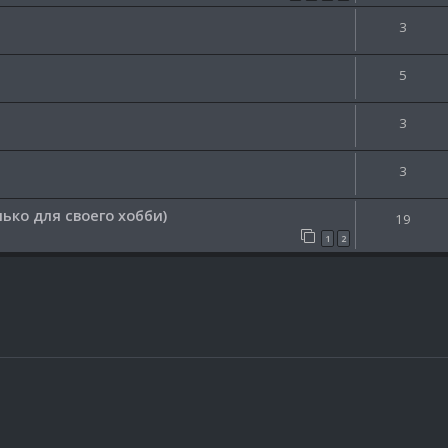
3
5
3
3
ько для своего хобби)
19
1
2