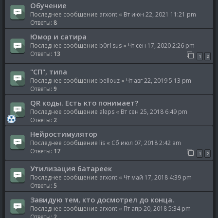
Обучение
Последнее сообщение
arxont
«
Вт июн 22, 2021 11:21 pm
Ответы:
8
Юмор и сатира
Последнее сообщение
b0r1sus
«
Чт сен 17, 2020 2:26 pm
Ответы:
13
1
2
"СП", типа
Последнее сообщение
bellouz
«
Чт авг 22, 2019 5:13 pm
Ответы:
9
QR коды. Есть кто понимает?
Последнее сообщение
aleps
«
Вт сен 25, 2018 6:49 pm
Ответы:
2
Нейростимулятор
Последнее сообщение
lis
«
Сб июл 07, 2018 2:42 am
Ответы:
17
1
2
Утилизация батареек
Последнее сообщение
arxont
«
Чт май 17, 2018 4:39 pm
Ответы:
5
Завидую тем, кто досмотрел до конца.
Последнее сообщение
arxont
«
Пт апр 20, 2018 5:34 pm
Ответы:
2