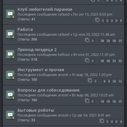
1
5
6
7
8
…
Клуб любителей паранои
Последнее сообщение
ra0ued
«
Пн окт 16, 2023 6:50 pm
Ответы:
41
1
2
3
4
5
Работа
Последнее сообщение
ra0ued
«
Ср ноя 30, 2022 11:48 am
Ответы:
306
1
28
29
30
31
…
Приход пиздеца 2
Последнее сообщение
bellouz
«
Вт ноя 01, 2022 11:47 pm
Ответы:
518
1
49
50
51
52
…
Инструмент и прочая
Последнее сообщение
arxont
«
Пт мар 18, 2022 1:30 pm
Ответы:
100
1
8
9
10
11
…
Вопросы для собеседования.
Последнее сообщение
arxont
«
Вс мар 06, 2022 10:25 am
Ответы:
166
1
14
15
16
17
…
Бытовые роботы
Последнее сообщение
arxont
«
Ср авг 04, 2021 8:41 am
Ответы:
33
1
2
3
4