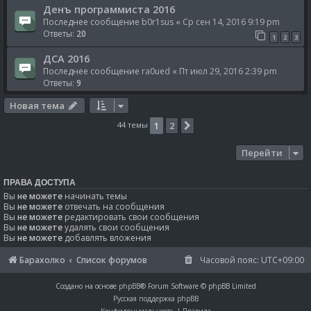
Денъ программиста 2016
Последнее сообщение
b0r1sus
«
Ср сен 14, 2016 9:19 pm
Ответы:
20
1
2
3
ДСА 2016
Последнее сообщение
ra0ued
«
Пт июл 29, 2016 2:39 pm
Ответы:
9
Новая тема
44 темы
1
2
След.
Перейти
ПРАВА ДОСТУПА
Вы
не можете
начинать темы
Вы
не можете
отвечать на сообщения
Вы
не можете
редактировать свои сообщения
Вы
не можете
удалять свои сообщения
Вы
не можете
добавлять вложения
Барахолко
Список форумов
Часовой пояс:
UTC+09:00
Создано на основе
phpBB
® Forum Software © phpBB Limited
Русская поддержка phpBB