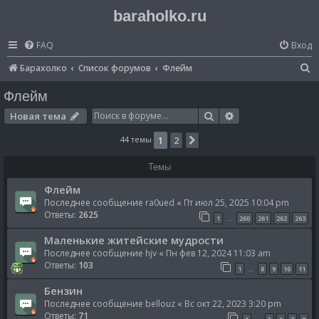
baraholko.ru
FAQ
Вход
П
Барахолко
Список форумов
Флейм
о
Флейм
и
Поиск
Расширенный по
Новая тема
с
44 темы
1
2
След.
к
Темы
Флейм
Последнее сообщение
ra0ued
«
Пт июл 25, 2025 10:04 pm
Ответы:
2625
1
260
261
262
263
…
Маленькие житейские мудрости
Последнее сообщение
hjv
«
Пн фев 12, 2024 11:03 am
Ответы:
103
1
8
9
10
11
…
Бензин
Последнее сообщение
bellouz
«
Вс окт 22, 2023 3:20 pm
Ответы:
71