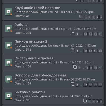
1
5
6
7
8
…
Клуб любителей паранои
Последнее сообщение
ra0ued
«
Пн окт 16, 2023 6:50 pm
Ответы:
41
1
2
3
4
5
Работа
Последнее сообщение
ra0ued
«
Ср ноя 30, 2022 11:48 am
Ответы:
306
1
28
29
30
31
…
Приход пиздеца 2
Последнее сообщение
bellouz
«
Вт ноя 01, 2022 11:47 pm
Ответы:
518
1
49
50
51
52
…
Инструмент и прочая
Последнее сообщение
arxont
«
Пт мар 18, 2022 1:30 pm
Ответы:
100
1
8
9
10
11
…
Вопросы для собеседования.
Последнее сообщение
arxont
«
Вс мар 06, 2022 10:25 am
Ответы:
166
1
14
15
16
17
…
Бытовые роботы
Последнее сообщение
arxont
«
Ср авг 04, 2021 8:41 am
Ответы:
33
1
2
3
4