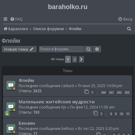
baraholko.ru
FAQ
Вход
П
Барахолко
Список форумов
Флейм
о
Флейм
и
Поиск
Расширенный по
Новая тема
с
44 темы
1
2
След.
к
Темы
Флейм
Последнее сообщение
ra0ued
«
Пт июл 25, 2025 10:04 pm
Ответы:
2625
1
260
261
262
263
…
Маленькие житейские мудрости
Последнее сообщение
hjv
«
Пн фев 12, 2024 11:03 am
Ответы:
103
1
8
9
10
11
…
Бензин
Последнее сообщение
bellouz
«
Вс окт 22, 2023 3:20 pm
Ответы:
71