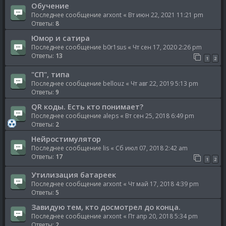
Обучение
Последнее сообщение
arxont
«
Вт июн 22, 2021 11:21 pm
Ответы:
8
Юмор и сатира
Последнее сообщение
b0r1sus
«
Чт сен 17, 2020 2:26 pm
Ответы:
13
1
2
"СП", типа
Последнее сообщение
bellouz
«
Чт авг 22, 2019 5:13 pm
Ответы:
9
QR коды. Есть кто понимает?
Последнее сообщение
aleps
«
Вт сен 25, 2018 6:49 pm
Ответы:
2
Нейростимулятор
Последнее сообщение
lis
«
Сб июл 07, 2018 2:42 am
Ответы:
17
1
2
Утилизация батареек
Последнее сообщение
arxont
«
Чт май 17, 2018 4:39 pm
Ответы:
5
Завидую тем, кто досмотрел до конца.
Последнее сообщение
arxont
«
Пт апр 20, 2018 5:34 pm
Ответы:
2