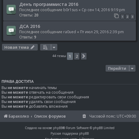
Денъ программиста 2016
Последнее сообщение
b0r1sus
«
Ср сен 14, 2016 9:19 pm
Ответы:
20
1
2
3
ДСА 2016
Последнее сообщение
ra0ued
«
Пт июл 29, 2016 2:39 pm
Ответы:
9
Новая тема
44 темы
1
2
След.
Перейти
ПРАВА ДОСТУПА
Вы
не можете
начинать темы
Вы
не можете
отвечать на сообщения
Вы
не можете
редактировать свои сообщения
Вы
не можете
удалять свои сообщения
Вы
не можете
добавлять вложения
Барахолко
Список форумов
Часовой пояс:
UTC+09:00
Создано на основе
phpBB
® Forum Software © phpBB Limited
Русская поддержка phpBB