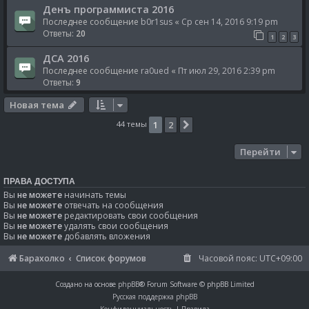
Денъ программиста 2016
Последнее сообщение
b0r1sus
«
Ср сен 14, 2016 9:19 pm
Ответы:
20
1
2
3
ДСА 2016
Последнее сообщение
ra0ued
«
Пт июл 29, 2016 2:39 pm
Ответы:
9
Новая тема
44 темы
1
2
След.
Перейти
ПРАВА ДОСТУПА
Вы
не можете
начинать темы
Вы
не можете
отвечать на сообщения
Вы
не можете
редактировать свои сообщения
Вы
не можете
удалять свои сообщения
Вы
не можете
добавлять вложения
Барахолко
Список форумов
Часовой пояс:
UTC+09:00
Создано на основе
phpBB
® Forum Software © phpBB Limited
Русская поддержка phpBB