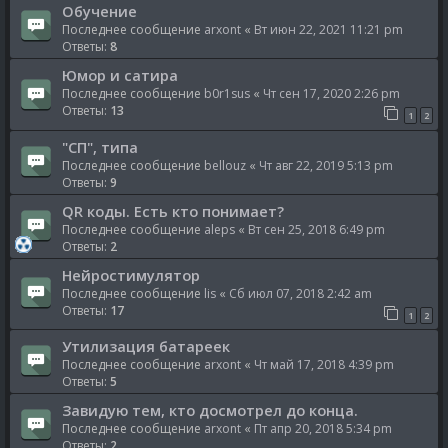
Обучение
Последнее сообщение
arxont
«
Вт июн 22, 2021 11:21 pm
Ответы:
8
Юмор и сатира
Последнее сообщение
b0r1sus
«
Чт сен 17, 2020 2:26 pm
Ответы:
13
1
2
"СП", типа
Последнее сообщение
bellouz
«
Чт авг 22, 2019 5:13 pm
Ответы:
9
QR коды. Есть кто понимает?
Последнее сообщение
aleps
«
Вт сен 25, 2018 6:49 pm
Ответы:
2
Нейростимулятор
Последнее сообщение
lis
«
Сб июл 07, 2018 2:42 am
Ответы:
17
1
2
Утилизация батареек
Последнее сообщение
arxont
«
Чт май 17, 2018 4:39 pm
Ответы:
5
Завидую тем, кто досмотрел до конца.
Последнее сообщение
arxont
«
Пт апр 20, 2018 5:34 pm
Ответы:
2