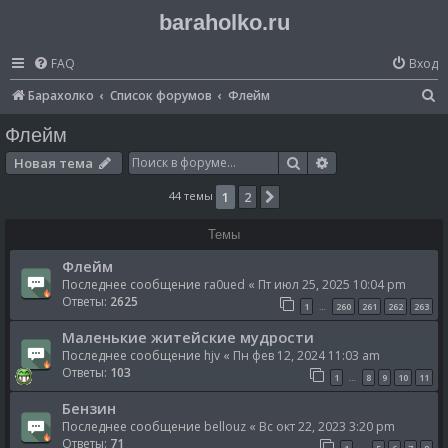
baraholko.ru
FAQ
Вход
П
Барахолко
Список форумов
Флейм
о
Флейм
и
Поиск
Расширенный по
Новая тема
с
44 темы
1
2
След.
к
Темы
Флейм
Последнее сообщение
ra0ued
«
Пт июл 25, 2025 10:04 pm
Ответы:
2625
1
260
261
262
263
…
Маленькие житейские мудрости
Последнее сообщение
hjv
«
Пн фев 12, 2024 11:03 am
Ответы:
103
1
8
9
10
11
…
Бензин
Последнее сообщение
bellouz
«
Вс окт 22, 2023 3:20 pm
Ответы:
71