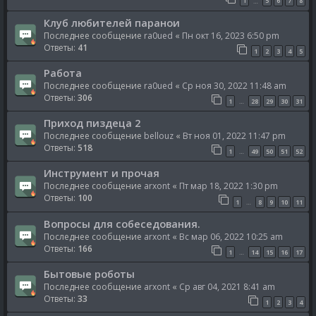
1
5
6
7
8
…
Клуб любителей паранои
Последнее сообщение
ra0ued
«
Пн окт 16, 2023 6:50 pm
Ответы:
41
1
2
3
4
5
Работа
Последнее сообщение
ra0ued
«
Ср ноя 30, 2022 11:48 am
Ответы:
306
1
28
29
30
31
…
Приход пиздеца 2
Последнее сообщение
bellouz
«
Вт ноя 01, 2022 11:47 pm
Ответы:
518
1
49
50
51
52
…
Инструмент и прочая
Последнее сообщение
arxont
«
Пт мар 18, 2022 1:30 pm
Ответы:
100
1
8
9
10
11
…
Вопросы для собеседования.
Последнее сообщение
arxont
«
Вс мар 06, 2022 10:25 am
Ответы:
166
1
14
15
16
17
…
Бытовые роботы
Последнее сообщение
arxont
«
Ср авг 04, 2021 8:41 am
Ответы:
33
1
2
3
4