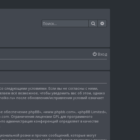
Поиск
Расширенный п
Вход
е со следующими условиями. Если вы не согласны с ними,
делаем всё возможное, чтобы уведомить вас об этом, однако
holko.ru» после обновления/исправления условий означает
е обеспечение phpBB», «www.phpbb.com», «phpBB Limited»,
b.com
. Ограничения лицензии GPL для программного
 что администрация конференций определяет в качестве
.
иональной розни и прочих сообщений, которые могут
опытки размещения таких сообщений могут привести к вашему