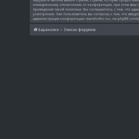
немедленному отключению от конференции, при этом ваш пр
проведения такой политики. Вы соглашаетесь с тем, что ад
усмотрению. Как пользователь вы согласны с тем, что введё
администрация конференции «baraholko.ru», ни phpBB Limit
Барахолко
Список форумов