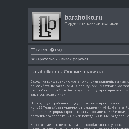
baraholko.ru
Форум читинских айтишников
Ссылки
FAQ
Барахолко
Список форумов
baraholko.ru - Общие правила
Заходя на конференцию «baraholko.ru» (в дальнейшем «мы», «
пожалуйста, не заходите и не пользуйтесь форумами «baraho
с вашей стороны было бы разумным регулярно просматривать
ваше согласие с ними.
Наши форумы работают под управлением программного обес
«phpBB Teams»), выпущенного по лицензии «
GNU General Pub
обеспечения phpBB строго связаны с организацией и поддер
допустимого содержания и/или поведения в них. За допол
Вы соглашаетесь не размещать оскорбительных, угрожающи
нарушить законы вашей страны, страны, которая предоставл