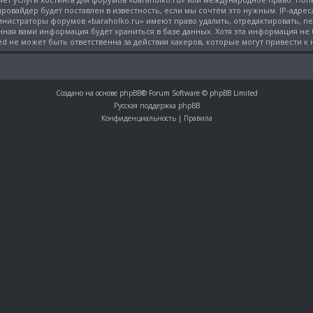
овайдер будет поставлен в известность, если мы сочтём это нужным. IP-адре
министраторы форумов «baraholko.ru» имеют право удалить, отредактировать, 
нная вами информация будет храниться в базе данных. Хотя эта информация не
ed не может быть ответственна за действия хакеров, которые могут привести к
Создано на основе
phpBB
® Forum Software © phpBB Limited
Русская поддержка phpBB
Конфиденциальность
|
Правила