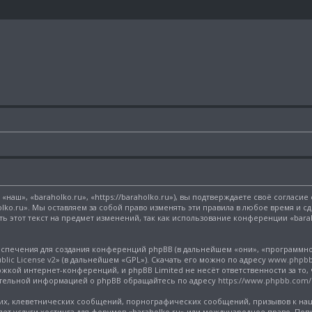
наш», «baraholko.ru», «https://baraholko.ru»), вы подтверждаете своё согласи
lko.ru». Мы оставляем за собой право изменять эти правила в любое время и с
 этот текст на предмет изменений, так как использование конференции «bara
печения для создания конференций phpBB (в дальнейшем «они», «программно
lic License v2
» (в дальнейшем «GPL»). Скачать его можно по адресу
www.phpb
жкой интернет-конференций, и phpBB Limited не несёт ответственности за то,
нительной информацией о phpBB обращайтесь по адресу
https://www.phpbb.com/
х, клеветнических сообщений, порнографических сообщений, призывов к нац
яет услуги хостинга для форумов «baraholko.ru» или международное право. П