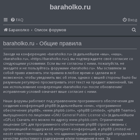
baraholko.ru
FAQ
Вход
П
Барахолко
Список форумов
о
baraholko.ru - Общие правила
и
с
Заходя на конференцию «baraholko.ru» (в дальнейшем «мы», «наш»,
«baraholko.ru», «https://baraholko.ru»), вы подтверждаете своё согласие со
к
следующими условиями. Если вы не согласны с ними, пожалуйста, не
заходите и не пользуйтесь форумами «baraholko.ru». Мы оставляем за
собой право изменять эти правила в любое время и сделаем всё
возможное, чтобы уведомить вас об этом, однако с вашей стороны было бы
разумным регулярно просматривать этот текст на предмет изменений, так
как использование конференции «baraholko.ru» после обновления/
исправления условий означает ваше согласие с ними.
Наши форумы работают под управлением программного обеспечения для
создания конференций phpBB (в дальнейшем «они», «программное
обеспечение phpBB», «www.phpbb.com», «phpBB Limited», «phpBB Teams»),
выпущенного по лицензии «
GNU General Public License v2
» (в дальнейшем
«GPL»). Скачать его можно по адресу
www.phpbb.com
. Ограничения
лицензии GPL для программного обеспечения phpBB строго связаны с
организацией и поддержкой интернет-конференций, и phpBB Limited не
несёт ответственности за то, что администрация конференций определяет в
качестве допустимого содержания и/или поведения в них. За