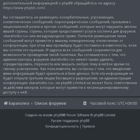
дополнительной информацией о phpBB обращайтесь по адресу
https://www.phpbb.com/
.
Вы соглашаетесь не размещать оскорбительных, угрожающих,
клеветнических сообщений, порнографических сообщений, призывов к
национальной розни и прочих сообщений, которые могут нарушить законы
вашей страны, страны, которая предоставляет услуги хостинга для форумов
«baraholko.ru» или международное право. Попытки размещения таких
сообщений могут привести к вашему немедленному отключению от
конференции, при этом ваш провайдер будет поставлен в известность, если
мы сочтём это нужным. IP-адреса всех сообщений сохраняются для
возможности проведения такой политики. Вы соглашаетесь с тем, что
администраторы форумов «baraholko.ru» имеют право удалить,
отредактировать, перенести или закрыть любую тему в любое время по
своему усмотрению. Как пользователь вы согласны с тем, что введённая
вами информация будет храниться в базе данных. Хотя эта информация не
будет открыта третьим лицам без вашего разрешения, ни администрация
конференции «baraholko.ru», ни phpBB Limited не может быть ответственна
за действия хакеров, которые могут привести к несанкционированному
доступу к ней.
Барахолко
Список форумов
Часовой пояс:
UTC+09:00
Создано на основе
phpBB
® Forum Software © phpBB Limited
Русская поддержка phpBB
Конфиденциальность
|
Правила