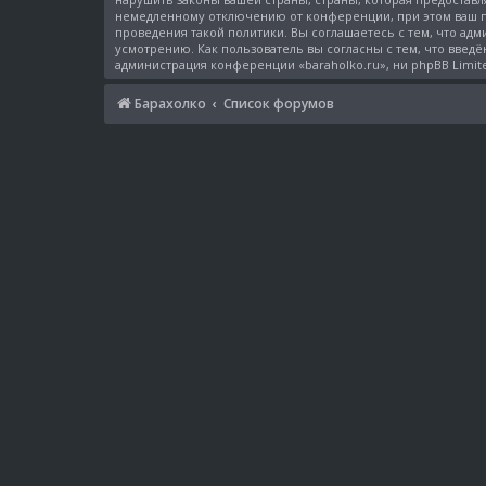
немедленному отключению от конференции, при этом ваш пр
проведения такой политики. Вы соглашаетесь с тем, что ад
усмотрению. Как пользователь вы согласны с тем, что введё
администрация конференции «baraholko.ru», ни phpBB Limit
Барахолко
Список форумов