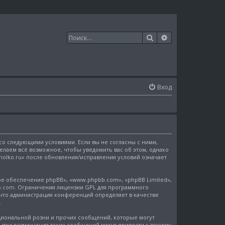
Поиск
Расширенный п
Вход
е со следующими условиями. Если вы не согласны с ними,
делаем всё возможное, чтобы уведомить вас об этом, однако
holko.ru» после обновления/исправления условий означает
е обеспечение phpBB», «www.phpbb.com», «phpBB Limited»,
b.com
. Ограничения лицензии GPL для программного
 что администрация конференций определяет в качестве
.
иональной розни и прочих сообщений, которые могут
опытки размещения таких сообщений могут привести к вашему