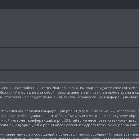
наш», «baraholko.ru», «https://baraholko.ru»), вы подтверждаете своё согласи
lko.ru». Мы оставляем за собой право изменять эти правила в любое время и с
 этот текст на предмет изменений, так как использование конференции «bara
печения для создания конференций phpBB (в дальнейшем «они», «программно
lic License v2
» (в дальнейшем «GPL»). Скачать его можно по адресу
www.phpb
жкой интернет-конференций, и phpBB Limited не несёт ответственности за то,
нительной информацией о phpBB обращайтесь по адресу
https://www.phpbb.com/
х, клеветнических сообщений, порнографических сообщений, призывов к нац
яет услуги хостинга для форумов «baraholko.ru» или международное право. П