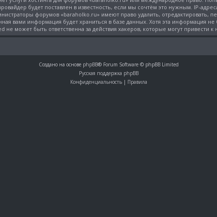
овайдер будет поставлен в известность, если мы сочтём это нужным. IP-адре
министраторы форумов «baraholko.ru» имеют право удалить, отредактировать, 
нная вами информация будет храниться в базе данных. Хотя эта информация не
ed не может быть ответственна за действия хакеров, которые могут привести к
Создано на основе
phpBB
® Forum Software © phpBB Limited
Русская поддержка phpBB
Конфиденциальность
|
Правила