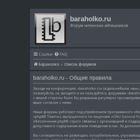
baraholko.ru
Форум читинских айтишников
Ссылки
FAQ
Барахолко
Список форумов
baraholko.ru - Общие правила
Заходя на конференцию «baraholko.ru» (в дальнейшем «мы», «
пожалуйста, не заходите и не пользуйтесь форумами «baraho
с вашей стороны было бы разумным регулярно просматривать
ваше согласие с ними.
Наши форумы работают под управлением программного обес
«phpBB Teams»), выпущенного по лицензии «
GNU General Pub
обеспечения phpBB строго связаны с организацией и поддер
допустимого содержания и/или поведения в них. За допол
Вы соглашаетесь не размещать оскорбительных, угрожающи
нарушить законы вашей страны, страны, которая предоставл