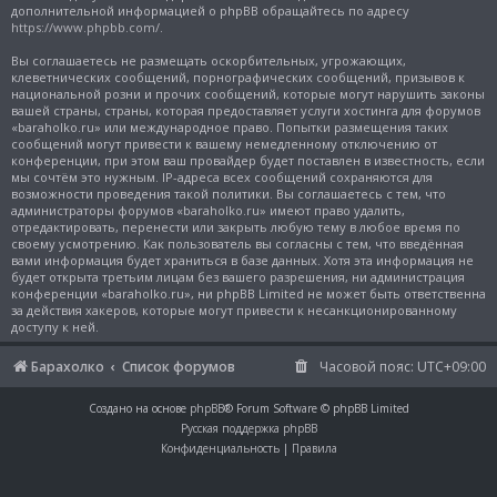
дополнительной информацией о phpBB обращайтесь по адресу
https://www.phpbb.com/
.
Вы соглашаетесь не размещать оскорбительных, угрожающих,
клеветнических сообщений, порнографических сообщений, призывов к
национальной розни и прочих сообщений, которые могут нарушить законы
вашей страны, страны, которая предоставляет услуги хостинга для форумов
«baraholko.ru» или международное право. Попытки размещения таких
сообщений могут привести к вашему немедленному отключению от
конференции, при этом ваш провайдер будет поставлен в известность, если
мы сочтём это нужным. IP-адреса всех сообщений сохраняются для
возможности проведения такой политики. Вы соглашаетесь с тем, что
администраторы форумов «baraholko.ru» имеют право удалить,
отредактировать, перенести или закрыть любую тему в любое время по
своему усмотрению. Как пользователь вы согласны с тем, что введённая
вами информация будет храниться в базе данных. Хотя эта информация не
будет открыта третьим лицам без вашего разрешения, ни администрация
конференции «baraholko.ru», ни phpBB Limited не может быть ответственна
за действия хакеров, которые могут привести к несанкционированному
доступу к ней.
Барахолко
Список форумов
Часовой пояс:
UTC+09:00
Создано на основе
phpBB
® Forum Software © phpBB Limited
Русская поддержка phpBB
Конфиденциальность
|
Правила