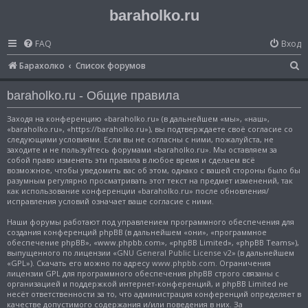
baraholko.ru
FAQ
Вход
П
Барахолко
Список форумов
о
baraholko.ru - Общие правила
и
с
Заходя на конференцию «baraholko.ru» (в дальнейшем «мы», «наш»,
«baraholko.ru», «https://baraholko.ru»), вы подтверждаете своё согласие со
к
следующими условиями. Если вы не согласны с ними, пожалуйста, не
заходите и не пользуйтесь форумами «baraholko.ru». Мы оставляем за
собой право изменять эти правила в любое время и сделаем всё
возможное, чтобы уведомить вас об этом, однако с вашей стороны было бы
разумным регулярно просматривать этот текст на предмет изменений, так
как использование конференции «baraholko.ru» после обновления/
исправления условий означает ваше согласие с ними.
Наши форумы работают под управлением программного обеспечения для
создания конференций phpBB (в дальнейшем «они», «программное
обеспечение phpBB», «www.phpbb.com», «phpBB Limited», «phpBB Teams»),
выпущенного по лицензии «
GNU General Public License v2
» (в дальнейшем
«GPL»). Скачать его можно по адресу
www.phpbb.com
. Ограничения
лицензии GPL для программного обеспечения phpBB строго связаны с
организацией и поддержкой интернет-конференций, и phpBB Limited не
несёт ответственности за то, что администрация конференций определяет в
качестве допустимого содержания и/или поведения в них. За