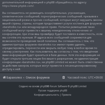
дополнительной информацией о phpBB обращайтесь по адресу
https://www.phpbb.com/
.
Вы соглашаетесь не размещать оскорбительных, угрожающих,
клеветнических сообщений, порнографических сообщений, призывов к
национальной розни и прочих сообщений, которые могут нарушить законы
вашей страны, страны, которая предоставляет услуги хостинга для форумов
«baraholko.ru» или международное право. Попытки размещения таких
сообщений могут привести к вашему немедленному отключению от
конференции, при этом ваш провайдер будет поставлен в известность, если
мы сочтём это нужным. IP-адреса всех сообщений сохраняются для
возможности проведения такой политики. Вы соглашаетесь с тем, что
администраторы форумов «baraholko.ru» имеют право удалить,
отредактировать, перенести или закрыть любую тему в любое время по
своему усмотрению. Как пользователь вы согласны с тем, что введённая
вами информация будет храниться в базе данных. Хотя эта информация не
будет открыта третьим лицам без вашего разрешения, ни администрация
конференции «baraholko.ru», ни phpBB Limited не может быть ответственна
за действия хакеров, которые могут привести к несанкционированному
доступу к ней.
Барахолко
Список форумов
Часовой пояс:
UTC+09:00
Создано на основе
phpBB
® Forum Software © phpBB Limited
Русская поддержка phpBB
Конфиденциальность
|
Правила