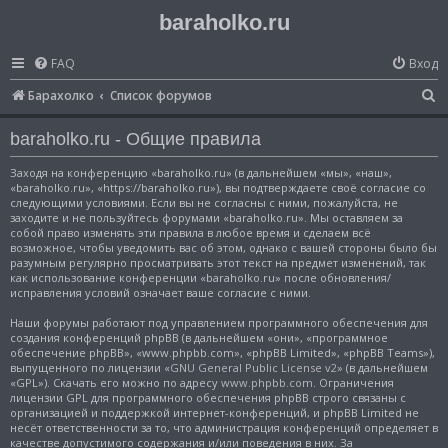
baraholko.ru
FAQ
Вход
П
Барахолко
Список форумов
о
baraholko.ru - Общие правила
и
с
Заходя на конференцию «baraholko.ru» (в дальнейшем «мы», «наш»,
«baraholko.ru», «https://baraholko.ru»), вы подтверждаете своё согласие со
к
следующими условиями. Если вы не согласны с ними, пожалуйста, не
заходите и не пользуйтесь форумами «baraholko.ru». Мы оставляем за
собой право изменять эти правила в любое время и сделаем всё
возможное, чтобы уведомить вас об этом, однако с вашей стороны было бы
разумным регулярно просматривать этот текст на предмет изменений, так
как использование конференции «baraholko.ru» после обновления/
исправления условий означает ваше согласие с ними.
Наши форумы работают под управлением программного обеспечения для
создания конференций phpBB (в дальнейшем «они», «программное
обеспечение phpBB», «www.phpbb.com», «phpBB Limited», «phpBB Teams»),
выпущенного по лицензии «
GNU General Public License v2
» (в дальнейшем
«GPL»). Скачать его можно по адресу
www.phpbb.com
. Ограничения
лицензии GPL для программного обеспечения phpBB строго связаны с
организацией и поддержкой интернет-конференций, и phpBB Limited не
несёт ответственности за то, что администрация конференций определяет в
качестве допустимого содержания и/или поведения в них. За