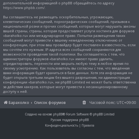
дополнительной информацией о phpBB обращайтесь по адресу
https://www.phpbb.com/
.
Вы соглашаетесь не размещать оскорбительных, угрожающих,
клеветнических сообщений, порнографических сообщений, призывов к
национальной розни и прочих сообщений, которые могут нарушить законы
вашей страны, страны, которая предоставляет услуги хостинга для форумов
«baraholko.ru» или международное право. Попытки размещения таких
сообщений могут привести к вашему немедленному отключению от
конференции, при этом ваш провайдер будет поставлен в известность, если
мы сочтём это нужным. IP-адреса всех сообщений сохраняются для
возможности проведения такой политики. Вы соглашаетесь с тем, что
администраторы форумов «baraholko.ru» имеют право удалить,
отредактировать, перенести или закрыть любую тему в любое время по
своему усмотрению. Как пользователь вы согласны с тем, что введённая
вами информация будет храниться в базе данных. Хотя эта информация не
будет открыта третьим лицам без вашего разрешения, ни администрация
конференции «baraholko.ru», ни phpBB Limited не может быть ответственна
за действия хакеров, которые могут привести к несанкционированному
доступу к ней.
Барахолко
Список форумов
Часовой пояс:
UTC+09:00
Создано на основе
phpBB
® Forum Software © phpBB Limited
Русская поддержка phpBB
Конфиденциальность
|
Правила