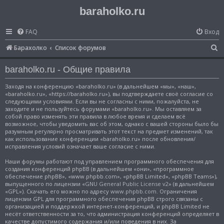
baraholko.ru
FAQ
Вход
П
Барахолко
Список форумов
о
baraholko.ru - Общие правила
и
с
Заходя на конференцию «baraholko.ru» (в дальнейшем «мы», «наш»,
«baraholko.ru», «https://baraholko.ru»), вы подтверждаете своё согласие со
к
следующими условиями. Если вы не согласны с ними, пожалуйста, не
заходите и не пользуйтесь форумами «baraholko.ru». Мы оставляем за
собой право изменять эти правила в любое время и сделаем всё
возможное, чтобы уведомить вас об этом, однако с вашей стороны было бы
разумным регулярно просматривать этот текст на предмет изменений, так
как использование конференции «baraholko.ru» после обновления/
исправления условий означает ваше согласие с ними.
Наши форумы работают под управлением программного обеспечения для
создания конференций phpBB (в дальнейшем «они», «программное
обеспечение phpBB», «www.phpbb.com», «phpBB Limited», «phpBB Teams»),
выпущенного по лицензии «
GNU General Public License v2
» (в дальнейшем
«GPL»). Скачать его можно по адресу
www.phpbb.com
. Ограничения
лицензии GPL для программного обеспечения phpBB строго связаны с
организацией и поддержкой интернет-конференций, и phpBB Limited не
несёт ответственности за то, что администрация конференций определяет в
качестве допустимого содержания и/или поведения в них. За