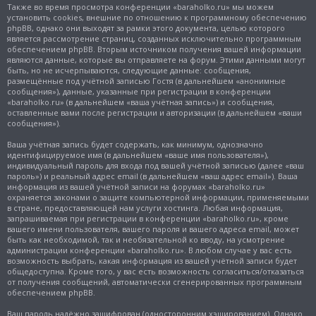
Также во время просмотра конференции «baraholko.ru» мы можем
установить cookies, внешние по отношению к программному обеспечению
phpBB, однако они выходят за рамки этого документа, целью которого
является рассмотрение страниц, созданных исключительно программным
обеспечением phpBB. Вторым источником получения вашей информации
являются данные, которые вы отправляете на форум. Этими данными могут
быть, но не исчерпываются, следующие данные: сообщения,
размещённые под учётной записью Гостя (в дальнейшем «анонимные
сообщения»), данные, указанные при регистрации в конференции
«baraholko.ru» (в дальнейшем «ваша учётная запись») и сообщения,
оставленные вами после регистрации и авторизации (в дальнейшем «ваши
сообщения»).
Ваша учётная запись будет содержать, как минимум, однозначно
идентифицируемое имя (в дальнейшем «ваше имя пользователя»),
индивидуальный пароль для входа под вашей учётной записью (далее «ваш
пароль») и реальный адрес email (в дальнейшем «ваш адрес email»). Ваша
информация из вашей учётной записи на форумах «baraholko.ru»
охраняется законами о защите компьютерной информации, применяемыми
в стране, предоставляющей нам услуги хостинга. Любая информация,
запрашиваемая при регистрации в конференции «baraholko.ru», кроме
вашего имени пользователя, вашего пароля и вашего адреса email, может
быть как необходимой, так и необязательной ко вводу, на усмотрение
администрации конференции «baraholko.ru». В любом случае у вас есть
возможность выбрать, какая информация из вашей учётной записи будет
общедоступна. Кроме того, у вас есть возможность согласиться/отказаться
от получения сообщений, автоматически сгенерированных программным
обеспечением phpBB.
Ваш пароль надёжно зашифрован (односторонним хэшированием). Однако