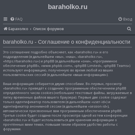
baraholko.ru
FAQ
Вход
П
Барахолко
Список форумов
о
baraholko.ru - Соглашение о конфиденциальности
и
с
Это соглашение подробно объясняет, как «baraholko.ru» и его
подразделения (в дальнейшем «мы», «наш», «baraholko.ru»,
к
«https://baraholko.ru») и phpBB (в дальнейшем «они», «программное
обеспечение phpBB», «www.phpbb.com», «phpBB Limited», «phpBB Teams»)
используют информацию, полученную во время любой из ваших
пользовательских сессий (в дальнейшем «ваша информация»).
Ваша информация собирается двумя способами. Во-первых, просмотр
«baraholko.ru» приведёт к созданию программным обеспечением phpBB
определённого числа cookies (небольшие текстовые файлы, загружаемые в
папку временных файлов вашего браузера). Первые две cookie содержат
только идентификатор пользователя (в дальнейшем «user-id») и
идентификатор анонимной сессии (в дальнейшем «session-id»),
автоматически присвоенные вам программным обеспечением phpBB.
Третья cookie будет создана после просмотра одной из тем конференции
«baraholko.ru» и будет использоваться для хранения информации о
прочтённых вами темах, повышая таким образом удобство работы с
форумами.