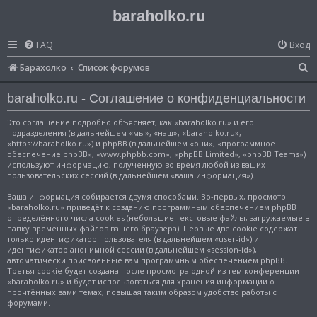
baraholko.ru
FAQ
Вход
П
Барахолко
Список форумов
о
baraholko.ru - Соглашение о конфиденциальности
и
с
Это соглашение подробно объясняет, как «baraholko.ru» и его
подразделения (в дальнейшем «мы», «наш», «baraholko.ru»,
к
«https://baraholko.ru») и phpBB (в дальнейшем «они», «программное
обеспечение phpBB», «www.phpbb.com», «phpBB Limited», «phpBB Teams»)
используют информацию, полученную во время любой из ваших
пользовательских сессий (в дальнейшем «ваша информация»).
Ваша информация собирается двумя способами. Во-первых, просмотр
«baraholko.ru» приведёт к созданию программным обеспечением phpBB
определённого числа cookies (небольшие текстовые файлы, загружаемые в
папку временных файлов вашего браузера). Первые две cookie содержат
только идентификатор пользователя (в дальнейшем «user-id») и
идентификатор анонимной сессии (в дальнейшем «session-id»),
автоматически присвоенные вам программным обеспечением phpBB.
Третья cookie будет создана после просмотра одной из тем конференции
«baraholko.ru» и будет использоваться для хранения информации о
прочтённых вами темах, повышая таким образом удобство работы с
форумами.