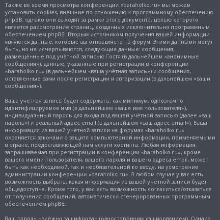
Также во время просмотра конференции «baraholko.ru» мы можем
установить cookies, внешние по отношению к программному обеспечению
phpBB, однако они выходят за рамки этого документа, целью которого
является рассмотрение страниц, созданных исключительно программным
обеспечением phpBB. Вторым источником получения вашей информации
являются данные, которые вы отправляете на форум. Этими данными могут
быть, но не исчерпываются, следующие данные: сообщения,
размещённые под учётной записью Гостя (в дальнейшем «анонимные
сообщения»), данные, указанные при регистрации в конференции
«baraholko.ru» (в дальнейшем «ваша учётная запись») и сообщения,
оставленные вами после регистрации и авторизации (в дальнейшем «ваши
сообщения»).
Ваша учётная запись будет содержать, как минимум, однозначно
идентифицируемое имя (в дальнейшем «ваше имя пользователя»),
индивидуальный пароль для входа под вашей учётной записью (далее «ваш
пароль») и реальный адрес email (в дальнейшем «ваш адрес email»). Ваша
информация из вашей учётной записи на форумах «baraholko.ru»
охраняется законами о защите компьютерной информации, применяемыми
в стране, предоставляющей нам услуги хостинга. Любая информация,
запрашиваемая при регистрации в конференции «baraholko.ru», кроме
вашего имени пользователя, вашего пароля и вашего адреса email, может
быть как необходимой, так и необязательной ко вводу, на усмотрение
администрации конференции «baraholko.ru». В любом случае у вас есть
возможность выбрать, какая информация из вашей учётной записи будет
общедоступна. Кроме того, у вас есть возможность согласиться/отказаться
от получения сообщений, автоматически сгенерированных программным
обеспечением phpBB.
Ваш пароль надёжно зашифрован (односторонним хэшированием). Однако