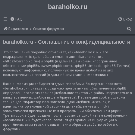
baraholko.ru
FAQ
Вход
П
Барахолко
Список форумов
о
baraholko.ru - Соглашение о конфиденциальности
и
с
Это соглашение подробно объясняет, как «baraholko.ru» и его
подразделения (в дальнейшем «мы», «наш», «baraholko.ru»,
к
«https://baraholko.ru») и phpBB (в дальнейшем «они», «программное
обеспечение phpBB», «www.phpbb.com», «phpBB Limited», «phpBB Teams»)
используют информацию, полученную во время любой из ваших
пользовательских сессий (в дальнейшем «ваша информация»).
Ваша информация собирается двумя способами. Во-первых, просмотр
«baraholko.ru» приведёт к созданию программным обеспечением phpBB
определённого числа cookies (небольшие текстовые файлы, загружаемые в
папку временных файлов вашего браузера). Первые две cookie содержат
только идентификатор пользователя (в дальнейшем «user-id») и
идентификатор анонимной сессии (в дальнейшем «session-id»),
автоматически присвоенные вам программным обеспечением phpBB.
Третья cookie будет создана после просмотра одной из тем конференции
«baraholko.ru» и будет использоваться для хранения информации о
прочтённых вами темах, повышая таким образом удобство работы с
форумами.