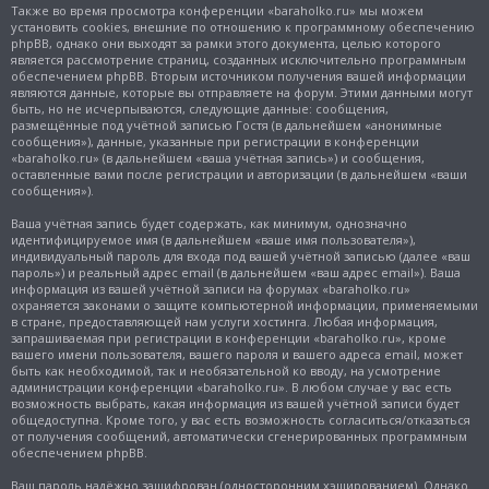
Также во время просмотра конференции «baraholko.ru» мы можем
установить cookies, внешние по отношению к программному обеспечению
phpBB, однако они выходят за рамки этого документа, целью которого
является рассмотрение страниц, созданных исключительно программным
обеспечением phpBB. Вторым источником получения вашей информации
являются данные, которые вы отправляете на форум. Этими данными могут
быть, но не исчерпываются, следующие данные: сообщения,
размещённые под учётной записью Гостя (в дальнейшем «анонимные
сообщения»), данные, указанные при регистрации в конференции
«baraholko.ru» (в дальнейшем «ваша учётная запись») и сообщения,
оставленные вами после регистрации и авторизации (в дальнейшем «ваши
сообщения»).
Ваша учётная запись будет содержать, как минимум, однозначно
идентифицируемое имя (в дальнейшем «ваше имя пользователя»),
индивидуальный пароль для входа под вашей учётной записью (далее «ваш
пароль») и реальный адрес email (в дальнейшем «ваш адрес email»). Ваша
информация из вашей учётной записи на форумах «baraholko.ru»
охраняется законами о защите компьютерной информации, применяемыми
в стране, предоставляющей нам услуги хостинга. Любая информация,
запрашиваемая при регистрации в конференции «baraholko.ru», кроме
вашего имени пользователя, вашего пароля и вашего адреса email, может
быть как необходимой, так и необязательной ко вводу, на усмотрение
администрации конференции «baraholko.ru». В любом случае у вас есть
возможность выбрать, какая информация из вашей учётной записи будет
общедоступна. Кроме того, у вас есть возможность согласиться/отказаться
от получения сообщений, автоматически сгенерированных программным
обеспечением phpBB.
Ваш пароль надёжно зашифрован (односторонним хэшированием). Однако