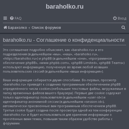
baraholko.ru
FAQ
Вход
П
Барахолко
Список форумов
о
baraholko.ru - Соглашение о конфиденциальности
и
с
Это соглашение подробно объясняет, как «baraholko.ru» и его
подразделения (в дальнейшем «мы», «наш», «baraholko.ru»,
к
«https://baraholko.ru») и phpBB (в дальнейшем «они», «программное
обеспечение phpBB», «www.phpbb.com», «phpBB Limited», «phpBB Teams»)
используют информацию, полученную во время любой из ваших
пользовательских сессий (в дальнейшем «ваша информация»).
Ваша информация собирается двумя способами. Во-первых, просмотр
«baraholko.ru» приведёт к созданию программным обеспечением phpBB
определённого числа cookies (небольшие текстовые файлы, загружаемые в
папку временных файлов вашего браузера). Первые две cookie содержат
только идентификатор пользователя (в дальнейшем «user-id») и
идентификатор анонимной сессии (в дальнейшем «session-id»),
автоматически присвоенные вам программным обеспечением phpBB.
Третья cookie будет создана после просмотра одной из тем конференции
«baraholko.ru» и будет использоваться для хранения информации о
прочтённых вами темах, повышая таким образом удобство работы с
форумами.