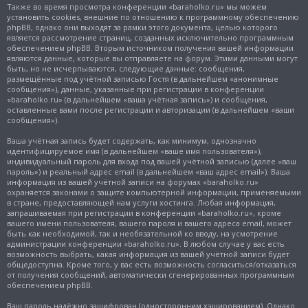
Также во время просмотра конференции «baraholko.ru» мы можем
установить cookies, внешние по отношению к программному обеспечению
phpBB, однако они выходят за рамки этого документа, целью которого
является рассмотрение страниц, созданных исключительно программным
обеспечением phpBB. Вторым источником получения вашей информации
являются данные, которые вы отправляете на форум. Этими данными могут
быть, но не исчерпываются, следующие данные: сообщения,
размещённые под учётной записью Гостя (в дальнейшем «анонимные
сообщения»), данные, указанные при регистрации в конференции
«baraholko.ru» (в дальнейшем «ваша учётная запись») и сообщения,
оставленные вами после регистрации и авторизации (в дальнейшем «ваши
сообщения»).
Ваша учётная запись будет содержать, как минимум, однозначно
идентифицируемое имя (в дальнейшем «ваше имя пользователя»),
индивидуальный пароль для входа под вашей учётной записью (далее «ваш
пароль») и реальный адрес email (в дальнейшем «ваш адрес email»). Ваша
информация из вашей учётной записи на форумах «baraholko.ru»
охраняется законами о защите компьютерной информации, применяемыми
в стране, предоставляющей нам услуги хостинга. Любая информация,
запрашиваемая при регистрации в конференции «baraholko.ru», кроме
вашего имени пользователя, вашего пароля и вашего адреса email, может
быть как необходимой, так и необязательной ко вводу, на усмотрение
администрации конференции «baraholko.ru». В любом случае у вас есть
возможность выбрать, какая информация из вашей учётной записи будет
общедоступна. Кроме того, у вас есть возможность согласиться/отказаться
от получения сообщений, автоматически сгенерированных программным
обеспечением phpBB.
Ваш пароль надёжно зашифрован (односторонним хэшированием). Однако