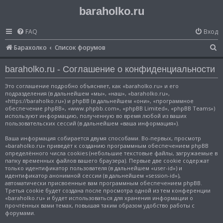
baraholko.ru
FAQ
Вход
П
Барахолко
Список форумов
о
baraholko.ru - Соглашение о конфиденциальности
и
с
Это соглашение подробно объясняет, как «baraholko.ru» и его
подразделения (в дальнейшем «мы», «наш», «baraholko.ru»,
к
«https://baraholko.ru») и phpBB (в дальнейшем «они», «программное
обеспечение phpBB», «www.phpbb.com», «phpBB Limited», «phpBB Teams»)
используют информацию, полученную во время любой из ваших
пользовательских сессий (в дальнейшем «ваша информация»).
Ваша информация собирается двумя способами. Во-первых, просмотр
«baraholko.ru» приведёт к созданию программным обеспечением phpBB
определённого числа cookies (небольшие текстовые файлы, загружаемые в
папку временных файлов вашего браузера). Первые две cookie содержат
только идентификатор пользователя (в дальнейшем «user-id») и
идентификатор анонимной сессии (в дальнейшем «session-id»),
автоматически присвоенные вам программным обеспечением phpBB.
Третья cookie будет создана после просмотра одной из тем конференции
«baraholko.ru» и будет использоваться для хранения информации о
прочтённых вами темах, повышая таким образом удобство работы с
форумами.