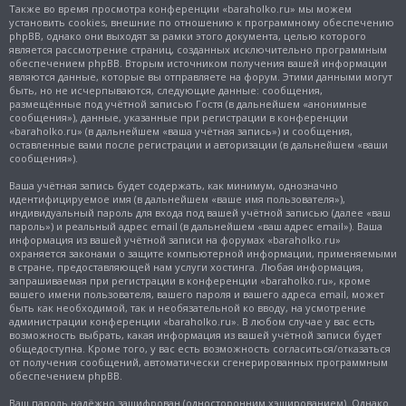
Также во время просмотра конференции «baraholko.ru» мы можем
установить cookies, внешние по отношению к программному обеспечению
phpBB, однако они выходят за рамки этого документа, целью которого
является рассмотрение страниц, созданных исключительно программным
обеспечением phpBB. Вторым источником получения вашей информации
являются данные, которые вы отправляете на форум. Этими данными могут
быть, но не исчерпываются, следующие данные: сообщения,
размещённые под учётной записью Гостя (в дальнейшем «анонимные
сообщения»), данные, указанные при регистрации в конференции
«baraholko.ru» (в дальнейшем «ваша учётная запись») и сообщения,
оставленные вами после регистрации и авторизации (в дальнейшем «ваши
сообщения»).
Ваша учётная запись будет содержать, как минимум, однозначно
идентифицируемое имя (в дальнейшем «ваше имя пользователя»),
индивидуальный пароль для входа под вашей учётной записью (далее «ваш
пароль») и реальный адрес email (в дальнейшем «ваш адрес email»). Ваша
информация из вашей учётной записи на форумах «baraholko.ru»
охраняется законами о защите компьютерной информации, применяемыми
в стране, предоставляющей нам услуги хостинга. Любая информация,
запрашиваемая при регистрации в конференции «baraholko.ru», кроме
вашего имени пользователя, вашего пароля и вашего адреса email, может
быть как необходимой, так и необязательной ко вводу, на усмотрение
администрации конференции «baraholko.ru». В любом случае у вас есть
возможность выбрать, какая информация из вашей учётной записи будет
общедоступна. Кроме того, у вас есть возможность согласиться/отказаться
от получения сообщений, автоматически сгенерированных программным
обеспечением phpBB.
Ваш пароль надёжно зашифрован (односторонним хэшированием). Однако