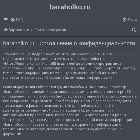
baraholko.ru
FAQ
Вход
П
Барахолко
Список форумов
о
baraholko.ru - Соглашение о конфиденциальности
и
с
Это соглашение подробно объясняет, как «baraholko.ru» и его
подразделения (в дальнейшем «мы», «наш», «baraholko.ru»,
к
«https://baraholko.ru») и phpBB (в дальнейшем «они», «программное
обеспечение phpBB», «www.phpbb.com», «phpBB Limited», «phpBB Teams»)
используют информацию, полученную во время любой из ваших
пользовательских сессий (в дальнейшем «ваша информация»).
Ваша информация собирается двумя способами. Во-первых, просмотр
«baraholko.ru» приведёт к созданию программным обеспечением phpBB
определённого числа cookies (небольшие текстовые файлы, загружаемые в
папку временных файлов вашего браузера). Первые две cookie содержат
только идентификатор пользователя (в дальнейшем «user-id») и
идентификатор анонимной сессии (в дальнейшем «session-id»),
автоматически присвоенные вам программным обеспечением phpBB.
Третья cookie будет создана после просмотра одной из тем конференции
«baraholko.ru» и будет использоваться для хранения информации о
прочтённых вами темах, повышая таким образом удобство работы с
форумами.