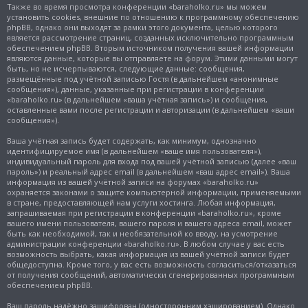
Также во время просмотра конференции «baraholko.ru» мы можем
установить cookies, внешние по отношению к программному обеспечению
phpBB, однако они выходят за рамки этого документа, целью которого
является рассмотрение страниц, созданных исключительно программным
обеспечением phpBB. Вторым источником получения вашей информации
являются данные, которые вы отправляете на форум. Этими данными могут
быть, но не исчерпываются, следующие данные: сообщения,
размещённые под учётной записью Гостя (в дальнейшем «анонимные
сообщения»), данные, указанные при регистрации в конференции
«baraholko.ru» (в дальнейшем «ваша учётная запись») и сообщения,
оставленные вами после регистрации и авторизации (в дальнейшем «ваши
сообщения»).
Ваша учётная запись будет содержать, как минимум, однозначно
идентифицируемое имя (в дальнейшем «ваше имя пользователя»),
индивидуальный пароль для входа под вашей учётной записью (далее «ваш
пароль») и реальный адрес email (в дальнейшем «ваш адрес email»). Ваша
информация из вашей учётной записи на форумах «baraholko.ru»
охраняется законами о защите компьютерной информации, применяемыми
в стране, предоставляющей нам услуги хостинга. Любая информация,
запрашиваемая при регистрации в конференции «baraholko.ru», кроме
вашего имени пользователя, вашего пароля и вашего адреса email, может
быть как необходимой, так и необязательной ко вводу, на усмотрение
администрации конференции «baraholko.ru». В любом случае у вас есть
возможность выбрать, какая информация из вашей учётной записи будет
общедоступна. Кроме того, у вас есть возможность согласиться/отказаться
от получения сообщений, автоматически сгенерированных программным
обеспечением phpBB.
Ваш пароль надёжно зашифрован (односторонним хэшированием). Однако