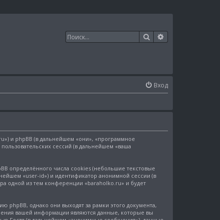
Поиск
Расширенный п
Вход
.ru») и phpBB (в дальнейшем «они», «программное
пользовательских сессий (в дальнейшем «ваша
BB определённого числа cookies (небольшие текстовые
нейшем «user-id») и идентификатор анонимной сессии (в
а одной из тем конференции «baraholko.ru» и будет
 phpBB, однако они выходят за рамки этого документа,
чения вашей информации являются данные, которые вы
сью Гостя (в дальнейшем «анонимные сообщения»), данные,