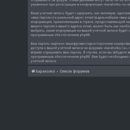
указанные при регистрации в конференции «baraholko.ru» (
Ваша учётная запись будет содержать, как минимум, однозн
«ваш пароль») и реальный адрес email (в дальнейшем «ваш 
информации, применяемыми в стране, предоставляющей нам 
вашего пароля и вашего адреса email, может быть как необх
выбрать, какая информация из вашей учётной записи будет 
программным обеспечением phpBB.
Ваш пароль надёжно зашифрован (односторонним хэширование
доступа к вашей учётной записи на форумах «baraholko.ru», п
вправе спрашивать ваш пароль. В случае, если вы забудете
программным обеспечением phpBB. Вам будет необходимо вв
учётной записи.
Барахолко
Список форумов