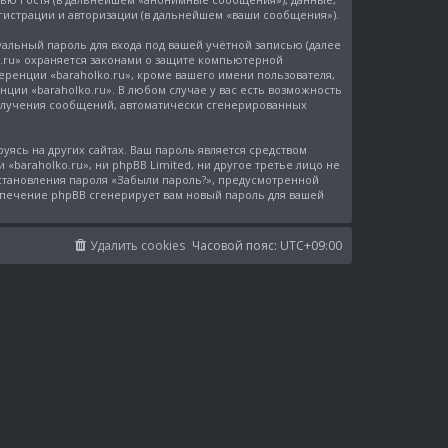
гистрации и авторизации (в дальнейшем «ваши сообщения»).
уальный пароль для входа под вашей учётной записью (далее
o.ru» охраняется законами о защите компьютерной
ренции «baraholko.ru», кроме вашего имени пользователя,
нции «baraholko.ru». В любом случае у вас есть возможность
 получения сообщений, автоматически сгенерированных
ясь на других сайтах. Ваш пароль является средством
 «baraholko.ru», ни phpBB Limited, ни другое третье лицо не
сстановления пароля «Забыли пароль?», предусмотренной
спечение phpBB сгенерирует вам новый пароль для вашей
Удалить cookies
Часовой пояс:
UTC+09:00