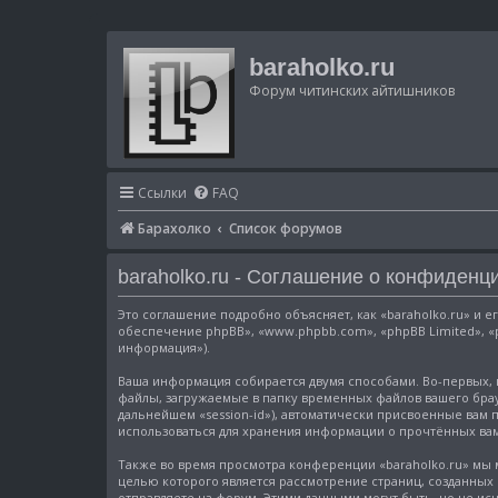
baraholko.ru
Форум читинских айтишников
Ссылки
FAQ
Барахолко
Список форумов
baraholko.ru - Соглашение о конфиденц
Это соглашение подробно объясняет, как «baraholko.ru» и ег
обеспечение phpBB», «www.phpbb.com», «phpBB Limited», «
информация»).
Ваша информация собирается двумя способами. Во-первых, 
файлы, загружаемые в папку временных файлов вашего брауз
дальнейшем «session-id»), автоматически присвоенные вам 
использоваться для хранения информации о прочтённых вам
Также во время просмотра конференции «baraholko.ru» мы 
целью которого является рассмотрение страниц, созданны
отправляете на форум. Этими данными могут быть, но не 