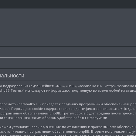
иальности
о подразделения (в дальнейшем «мы», «наш», «baraholko.ru», «https://baraholko
phpBB Teams») используют информацию, полученную во время любой из ваших 
просмотр «baraholko.ru» приведёт к созданию программным обеспечением php
ера). Первые две cookie содержат только идентификатор пользователя (в даль
программным обеспечением phpBB. Третья cookie будет создана после просмотр
и темах, повышая таким образом удобство работы с форумами.
можем установить cookies, внешние по отношению к программному обеспечению
х исключительно программным обеспечением phpBB. Вторым источником полу
исчерпываются, следующие данные: сообщения, размещённые под учётной запи