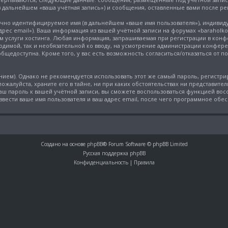
в дальнейшем «ваша учётная запись») и сообщения, оставленные вами после ре
ачно идентифицируемое имя (в дальнейшем «ваше имя пользователя»), индивид
адрес email»). Ваша информация из вашей учётной записи на форумах «baraholk
услуги хостинга. Любая информация, запрашиваемая при регистрации в конфе
одимой, так и необязательной ко вводу, на усмотрение администрации конфере
общедоступна. Кроме того, у вас есть возможность согласиться/отказаться от
м). Однако не рекомендуется использовать этот же самый пароль, регистриру
ожалуйста, храните его в тайне, ни при каких обстоятельствах ни представители
 ваш пароль к вашей учётной записи, вы сможете воспользоваться функцией во
ести ваше имя пользователя и ваш адрес email, после чего программное обе
Создано на основе
phpBB
® Forum Software © phpBB Limited
Русская поддержка phpBB
Конфиденциальность
|
Правила