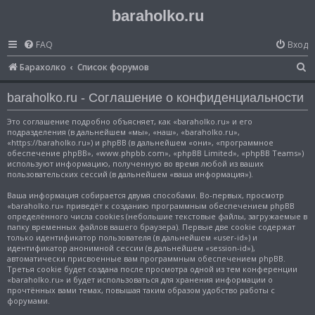
baraholko.ru
FAQ
Вход
П
Барахолко
Список форумов
о
baraholko.ru - Соглашение о конфиденциальности
и
с
Это соглашение подробно объясняет, как «baraholko.ru» и его
подразделения (в дальнейшем «мы», «наш», «baraholko.ru»,
к
«https://baraholko.ru») и phpBB (в дальнейшем «они», «программное
обеспечение phpBB», «www.phpbb.com», «phpBB Limited», «phpBB Teams»)
используют информацию, полученную во время любой из ваших
пользовательских сессий (в дальнейшем «ваша информация»).
Ваша информация собирается двумя способами. Во-первых, просмотр
«baraholko.ru» приведёт к созданию программным обеспечением phpBB
определённого числа cookies (небольшие текстовые файлы, загружаемые в
папку временных файлов вашего браузера). Первые две cookie содержат
только идентификатор пользователя (в дальнейшем «user-id») и
идентификатор анонимной сессии (в дальнейшем «session-id»),
автоматически присвоенные вам программным обеспечением phpBB.
Третья cookie будет создана после просмотра одной из тем конференции
«baraholko.ru» и будет использоваться для хранения информации о
прочтённых вами темах, повышая таким образом удобство работы с
форумами.