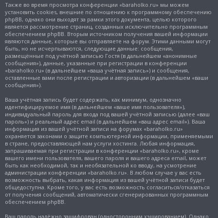
Также во время просмотра конференции «baraholko.ru» мы можем
установить cookies, внешние по отношению к программному обеспечению
phpBB, однако они выходят за рамки этого документа, целью которого
является рассмотрение страниц, созданных исключительно программным
обеспечением phpBB. Вторым источником получения вашей информации
являются данные, которые вы отправляете на форум. Этими данными могут
быть, но не исчерпываются, следующие данные: сообщения,
размещённые под учётной записью Гостя (в дальнейшем «анонимные
сообщения»), данные, указанные при регистрации в конференции
«baraholko.ru» (в дальнейшем «ваша учётная запись») и сообщения,
оставленные вами после регистрации и авторизации (в дальнейшем «ваши
сообщения»).
Ваша учётная запись будет содержать, как минимум, однозначно
идентифицируемое имя (в дальнейшем «ваше имя пользователя»),
индивидуальный пароль для входа под вашей учётной записью (далее «ваш
пароль») и реальный адрес email (в дальнейшем «ваш адрес email»). Ваша
информация из вашей учётной записи на форумах «baraholko.ru»
охраняется законами о защите компьютерной информации, применяемыми
в стране, предоставляющей нам услуги хостинга. Любая информация,
запрашиваемая при регистрации в конференции «baraholko.ru», кроме
вашего имени пользователя, вашего пароля и вашего адреса email, может
быть как необходимой, так и необязательной ко вводу, на усмотрение
администрации конференции «baraholko.ru». В любом случае у вас есть
возможность выбрать, какая информация из вашей учётной записи будет
общедоступна. Кроме того, у вас есть возможность согласиться/отказаться
от получения сообщений, автоматически сгенерированных программным
обеспечением phpBB.
Ваш пароль надёжно зашифрован (односторонним хэшированием). Однако