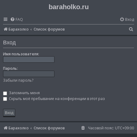
baraholko.ru
FAQ
Вход
П
Барахолко
Список форумов
о
Вход
и
с
Имя пользователя:
к
Пароль:
Забыли пароль?
Запомнить меня
Скрыть моё пребывание на конференции в этот раз
Барахолко
Список форумов
Часовой пояс:
UTC+09:00