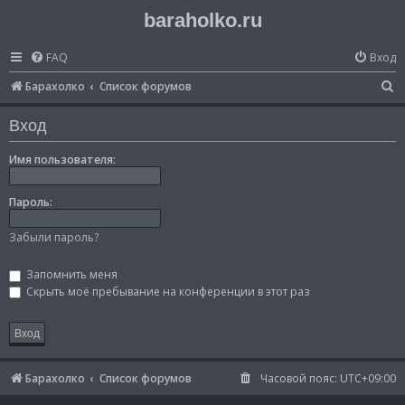
baraholko.ru
FAQ
Вход
П
Барахолко
Список форумов
о
Вход
и
с
Имя пользователя:
к
Пароль:
Забыли пароль?
Запомнить меня
Скрыть моё пребывание на конференции в этот раз
Барахолко
Список форумов
Часовой пояс:
UTC+09:00