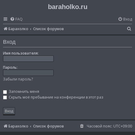
baraholko.ru
FAQ
Вход
П
Барахолко
Список форумов
о
Вход
и
с
Имя пользователя:
к
Пароль:
Забыли пароль?
Запомнить меня
Скрыть моё пребывание на конференции в этот раз
Барахолко
Список форумов
Часовой пояс:
UTC+09:00