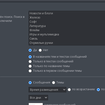
н поиск. Поиск в
тключили
Да
Нет
В названиях тем и текстах сообщений
Только в текстах сообщений
Только по названию темы
Только в первом сообщении темы
Сообщения
Темы
по возрастанию
по
символов сообщений